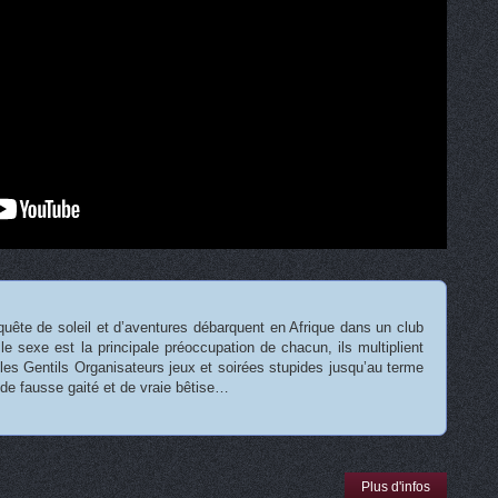
quête de soleil et d’aventures débarquent en Afrique dans un club
e sexe est la principale préoccupation de chacun, ils multiplient
es Gentils Organisateurs jeux et soirées stupides jusqu’au terme
 de fausse gaité et de vraie bêtise…
Plus d'infos