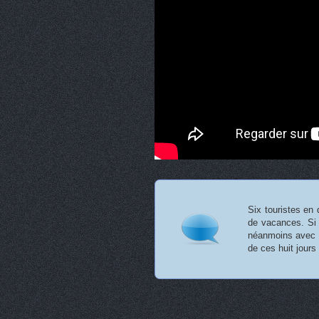
Six touristes en 
de vacances. Si l
néanmoins avec l
de ces huit jours