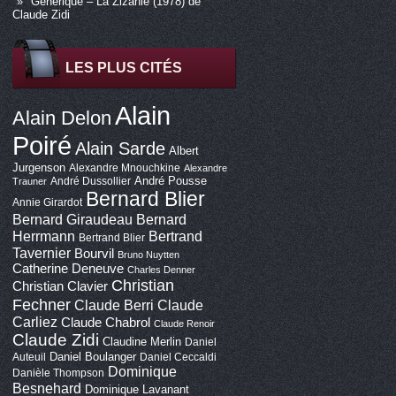
Générique – La Zizanie (1978) de
Claude Zidi
LES PLUS CITÉS
Alain
Alain Delon
Poiré
Alain Sarde
Albert
Jurgenson
Alexandre Mnouchkine
Alexandre
André Pousse
André Dussollier
Trauner
Bernard Blier
Annie Girardot
Bernard Giraudeau
Bernard
Bertrand
Herrmann
Bertrand Blier
Tavernier
Bourvil
Bruno Nuytten
Catherine Deneuve
Charles Denner
Christian
Christian Clavier
Fechner
Claude Berri
Claude
Carliez
Claude Chabrol
Claude Renoir
Claude Zidi
Claudine Merlin
Daniel
Daniel Boulanger
Auteuil
Daniel Ceccaldi
Dominique
Danièle Thompson
Besnehard
Dominique Lavanant