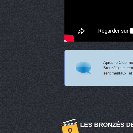
Après le Club mé
Bronzés) se retr
sentimentaux, e
LES BRONZÉS DE
0