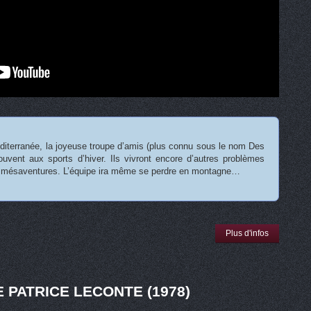
diterranée, la joyeuse troupe d’amis (plus connu sous le nom Des
ouvent aux sports d’hiver. Ils vivront encore d’autres problèmes
t mésaventures. L’équipe ira même se perdre en montagne…
Plus d'infos
 PATRICE LECONTE (1978)