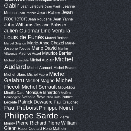
Gabin
Jeanne
Jean Lefebvre
Jean Martin
Jean
Jean Rabier
Moreau
Jean Penzer
Rochefort
Jean Yanne
Jean Rougerie
John Williams
Josiane Balasko
Lino Ventura
Julien Guiomar
Louis de Funès
Marcel Berbert
Marie-Anne Chazel
Marie-
Marcel Grignon
Mario David
Josèphe Yoyotte
Marthe
Maurice Barrier
Maurice Auzel
Villalonga
Michel
Michel Auclair
Michael Lonsdale
Audiard
Michel Aumont
Michel Beaune
Michel
Michel Blanc
Michel Fabre
Galabru
Michel
Michel Magne
Piccoli
Michel Serrault
Miou-Miou
Monique Isnardon
Mireille Darc
Mylène
Nathalie Baye
Patrice
Demongeot
Nino Rota
Patrick Dewaere
Paul Crauchet
Leconte
Paul Préboist
Philippe Noiret
Philippe Sarde
Pierre
Pierre Richard
Pierre William
Mondy
Glenn
Raoul Coutard
René Mathelin