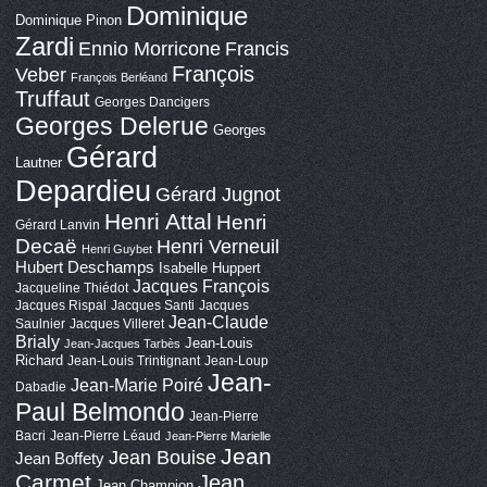
Dominique
Dominique Pinon
Zardi
Ennio Morricone
Francis
François
Veber
François Berléand
Truffaut
Georges Dancigers
Georges Delerue
Georges
Gérard
Lautner
Depardieu
Gérard Jugnot
Henri Attal
Henri
Gérard Lanvin
Decaë
Henri Verneuil
Henri Guybet
Hubert Deschamps
Isabelle Huppert
Jacques François
Jacqueline Thiédot
Jacques Rispal
Jacques Santi
Jacques
Jean-Claude
Saulnier
Jacques Villeret
Brialy
Jean-Louis
Jean-Jacques Tarbès
Richard
Jean-Louis Trintignant
Jean-Loup
Jean-
Jean-Marie Poiré
Dabadie
Paul Belmondo
Jean-Pierre
Bacri
Jean-Pierre Léaud
Jean-Pierre Marielle
Jean
Jean Bouise
Jean Boffety
Carmet
Jean
Jean Champion