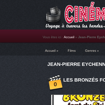
Vous êtes ici :
Accueil
»
Jean-Pierre Eyc
Accueil
»
Films
Genres
»
JEAN-PIERRE EYCHENNE
LES BRONZÉS FO
0