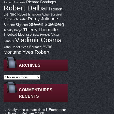
Richard Bohringer
Richard Anconina
Robert Dalban
Robert
De Niro
Robert Isnardon
Robert Sussfeld
Rémy Julienne
Romy Schneider
Steven Spielberg
Simone Signoret
Thierry Lhermitte
Tchéky Karyo
Théobald Meurisse
Victor
Ticky Holgado
Vladimir Cosma
Lanoux
Yves
Yves Barsacq
Yann Dedet
Montand
Yves Robert
ARCHIVES
COMMENTAIRES
RÉCENTS
antalya seo uzmanı
dans
L Emmerdeur
de Edouard Molinaro (1973)