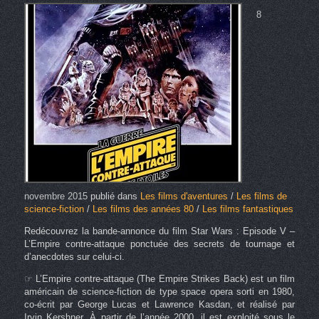
8
novembre 2015
publié dans
Les films d'aventures
/
Les films de
science-fiction
/
Les films des années 80
/
Les films fantastiques
Redécouvrez la bande-annonce du film Star Wars : Episode V –
L’Empire contre-attaque ponctuée des secrets de tournage et
d’anecdotes sur celui-ci.
☞ L’Empire contre-attaque (The Empire Strikes Back) est un film
américain de science-fiction de type space opera sorti en 1980,
co-écrit par George Lucas et Lawrence Kasdan, et réalisé par
Irvin Kershner. À partir de l’année 2000, il est exploité sous le