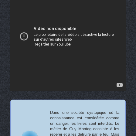
Dans une société dystopique où la
connaissance est considérée comme
un danger, les livres sont interdits. Le
métier de Guy Montag consiste à les
repérer et à les détruire par le feu. Mais