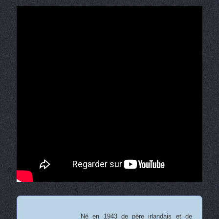
Né en 1943 de père irlandais et de