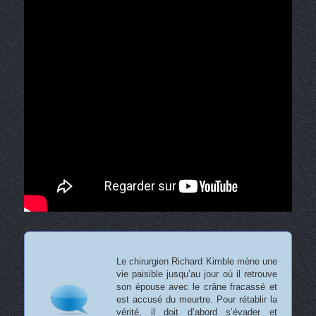
Le chirurgien Richard Kimble mène une
vie paisible jusqu’au jour où il retrouve
son épouse avec le crâne fracassé et
est accusé du meurtre. Pour rétablir la
vérité, il doit d’abord s’évader et