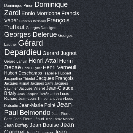
Dominique
Dominique Pinon
Zardi
Ennio Morricone
Francis
François
Veber
François Berléand
Truffaut
Georges Dancigers
Georges Delerue
Georges
Gérard
Lautner
Depardieu
Gérard Jugnot
Henri Attal
Henri
Gérard Lanvin
Decaë
Henri Verneuil
Henri Guybet
Hubert Deschamps
Isabelle Huppert
Jacques François
Jacqueline Thiédot
Jacques Rispal
Jacques Santi
Jacques
Jean-Claude
Saulnier
Jacques Villeret
Brialy
Jean-Louis
Jean-Jacques Tarbès
Richard
Jean-Louis Trintignant
Jean-Loup
Jean-
Jean-Marie Poiré
Dabadie
Paul Belmondo
Jean-Pierre
Bacri
Jean-Pierre Léaud
Jean-Pierre Marielle
Jean
Jean Bouise
Jean Boffety
Carmet
Jean
Jean Champion