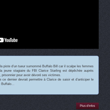
 la piste d’un tueur surnommé Buffalo Bill car il scalpe les femmes
 la jeune stagiaire du FBI Clarice Starling est dépêchée auprès
, prisonnier pour avoir dévoré ses victimes.
 ce dernier devrait permettre à Clarice de saisir et d’anticiper le
 Buffalo…
Plus d'infos