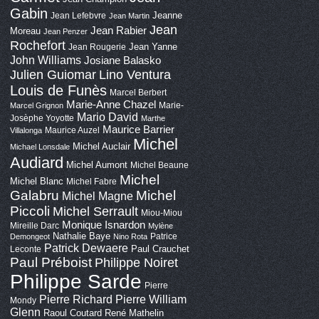
Gabin
Jeanne
Jean Lefebvre
Jean Martin
Jean
Jean Rabier
Moreau
Jean Penzer
Rochefort
Jean Yanne
Jean Rougerie
John Williams
Josiane Balasko
Lino Ventura
Julien Guiomar
Louis de Funès
Marcel Berbert
Marie-Anne Chazel
Marie-
Marcel Grignon
Mario David
Josèphe Yoyotte
Marthe
Maurice Barrier
Maurice Auzel
Villalonga
Michel
Michel Auclair
Michael Lonsdale
Audiard
Michel Aumont
Michel Beaune
Michel
Michel Blanc
Michel Fabre
Galabru
Michel
Michel Magne
Piccoli
Michel Serrault
Miou-Miou
Monique Isnardon
Mireille Darc
Mylène
Nathalie Baye
Patrice
Demongeot
Nino Rota
Patrick Dewaere
Paul Crauchet
Leconte
Paul Préboist
Philippe Noiret
Philippe Sarde
Pierre
Pierre Richard
Pierre William
Mondy
Glenn
Raoul Coutard
René Mathelin