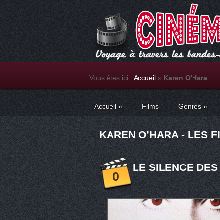
Vous êtes ici :
Accueil
»
Karen O'Hara
Accueil
»
Films
Genres
»
KAREN O’HARA - LES F
LE SILENCE DES
0