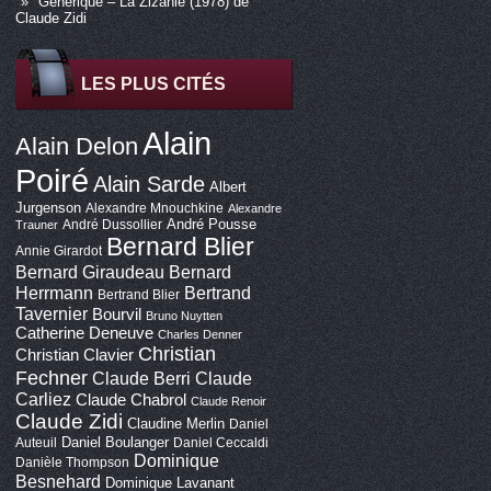
Générique – La Zizanie (1978) de
Claude Zidi
LES PLUS CITÉS
Alain
Alain Delon
Poiré
Alain Sarde
Albert
Jurgenson
Alexandre Mnouchkine
Alexandre
André Pousse
André Dussollier
Trauner
Bernard Blier
Annie Girardot
Bernard Giraudeau
Bernard
Bertrand
Herrmann
Bertrand Blier
Tavernier
Bourvil
Bruno Nuytten
Catherine Deneuve
Charles Denner
Christian
Christian Clavier
Fechner
Claude Berri
Claude
Carliez
Claude Chabrol
Claude Renoir
Claude Zidi
Claudine Merlin
Daniel
Daniel Boulanger
Auteuil
Daniel Ceccaldi
Dominique
Danièle Thompson
Besnehard
Dominique Lavanant