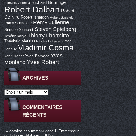
Richard Bohringer
Richard Anconina
Robert Dalban
Robert
De Niro
Robert Isnardon
Robert Sussfeld
Rémy Julienne
Romy Schneider
Steven Spielberg
Simone Signoret
Thierry Lhermitte
Tchéky Karyo
Théobald Meurisse
Victor
Ticky Holgado
Vladimir Cosma
Lanoux
Yves
Yves Barsacq
Yann Dedet
Montand
Yves Robert
ARCHIVES
COMMENTAIRES
RÉCENTS
antalya seo uzmanı
dans
L Emmerdeur
de Edouard Molinaro (1973)