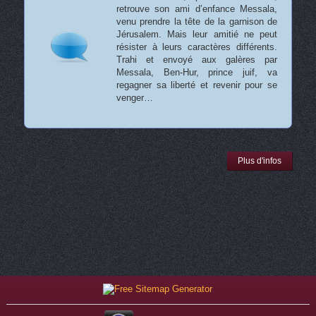
retrouve son ami d’enfance Messala,
venu prendre la tête de la garnison de
Jérusalem. Mais leur amitié ne peut
résister à leurs caractères différents.
Trahi et envoyé aux galères par
Messala, Ben-Hur, prince juif, va
regagner sa liberté et revenir pour se
venger…
Plus d'infos