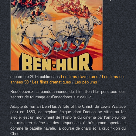
septembre 2016
publié dans
Les films d'aventures
/
Les films des
années 50
/
Les films dramatiques
/
Les péplums
Redécouvrez la bande-annonce du film Ben-Hur ponctuée des
secrets de tournage et d’anecdotes sur celui-ci.
Adapté du roman Ben-Hur: A Tale of the Christ, de Lewis Wallace
paru en 1880, ce péplum épique dont l’action se situe au Ier
siècle, est un monument de l’histoire du cinéma par l’ampleur de
sa mise en scène et des séquences à très grand spectacle
comme la bataille navale, la course de chars et la crucifixion du
Christ.