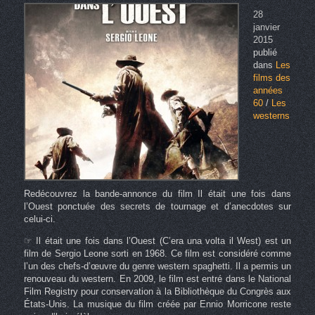
28
janvier
2015
publié
dans
Les
films des
années
60
/
Les
westerns
Redécouvrez la bande-annonce du film Il était une fois dans
l’Ouest ponctuée des secrets de tournage et d’anecdotes sur
celui-ci.
☞ Il était une fois dans l’Ouest (C’era una volta il West) est un
film de Sergio Leone sorti en 1968. Ce film est considéré comme
l’un des chefs-d’œuvre du genre western spaghetti. Il a permis un
renouveau du western. En 2009, le film est entré dans le National
Film Registry pour conservation à la Bibliothèque du Congrès aux
États-Unis. La musique du film créée par Ennio Morricone reste