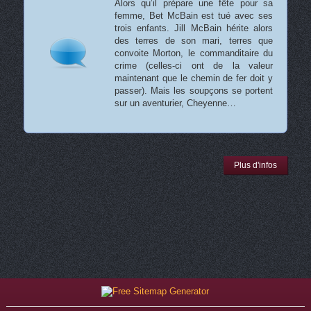
Alors qu’il prépare une fête pour sa
femme, Bet McBain est tué avec ses
trois enfants. Jill McBain hérite alors
des terres de son mari, terres que
convoite Morton, le commanditaire du
crime (celles-ci ont de la valeur
maintenant que le chemin de fer doit y
passer). Mais les soupçons se portent
sur un aventurier, Cheyenne…
Plus d'infos