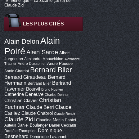
Générique – La Zizanie (1978) de
Claude Zidi
LES PLUS CITÉS
Alain
Alain Delon
Poiré
Alain Sarde
Albert
Jurgenson
Alexandre Mnouchkine
Alexandre
André Pousse
André Dussollier
Trauner
Bernard Blier
Annie Girardot
Bernard Giraudeau
Bernard
Bertrand
Herrmann
Bertrand Blier
Tavernier
Bourvil
Bruno Nuytten
Catherine Deneuve
Charles Denner
Christian
Christian Clavier
Fechner
Claude Berri
Claude
Carliez
Claude Chabrol
Claude Renoir
Claude Zidi
Claudine Merlin
Daniel
Daniel Boulanger
Auteuil
Daniel Ceccaldi
Dominique
Danièle Thompson
Besnehard
Dominique Lavanant