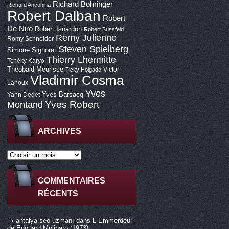
Richard Bohringer
Richard Anconina
Robert Dalban
Robert
De Niro
Robert Isnardon
Robert Sussfeld
Rémy Julienne
Romy Schneider
Steven Spielberg
Simone Signoret
Thierry Lhermitte
Tchéky Karyo
Théobald Meurisse
Victor
Ticky Holgado
Vladimir Cosma
Lanoux
Yves
Yves Barsacq
Yann Dedet
Montand
Yves Robert
ARCHIVES
COMMENTAIRES
RÉCENTS
antalya seo uzmanı
dans
L Emmerdeur
de Edouard Molinaro (1973)