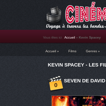
Vous êtes ici :
Accueil
»
Kevin Spacey
Accueil
»
Films
Genres
»
KEVIN SPACEY - LES F
SEVEN DE DAVID 
0