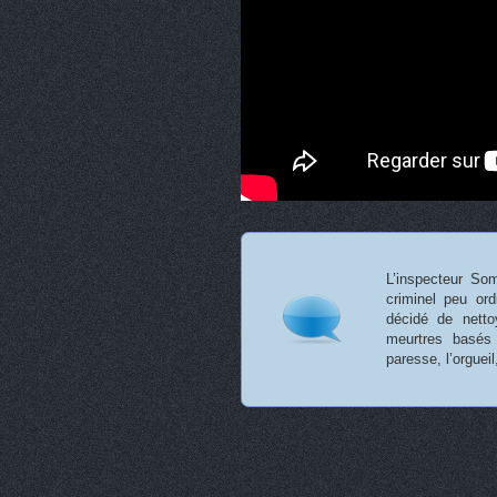
L’inspecteur Som
criminel peu ord
décidé de nett
meurtres basés 
paresse, l’orgueil