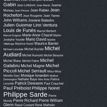
Gabin
Jeanne
Jean Lefebvre
Jean Martin
Jean
Jean Rabier
Moreau
Jean Penzer
Rochefort
Jean Yanne
Jean Rougerie
John Williams
Josiane Balasko
Lino Ventura
Julien Guiomar
Louis de Funès
Marcel Berbert
Marie-Anne Chazel
Marie-
Marcel Grignon
Mario David
Josèphe Yoyotte
Marthe
Maurice Barrier
Maurice Auzel
Villalonga
Michel
Michel Auclair
Michael Lonsdale
Audiard
Michel Aumont
Michel Beaune
Michel
Michel Blanc
Michel Fabre
Galabru
Michel
Michel Magne
Piccoli
Michel Serrault
Miou-Miou
Monique Isnardon
Mireille Darc
Mylène
Nathalie Baye
Patrice
Demongeot
Nino Rota
Patrick Dewaere
Paul Crauchet
Leconte
Paul Préboist
Philippe Noiret
Philippe Sarde
Pierre
Pierre Richard
Pierre William
Mondy
Glenn
Raoul Coutard
René Mathelin