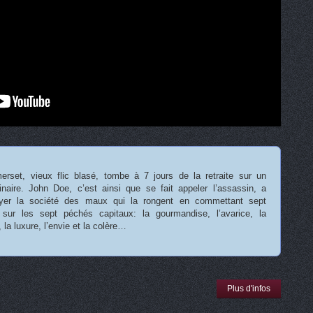
erset, vieux flic blasé, tombe à 7 jours de la retraite sur un
inaire. John Doe, c’est ainsi que se fait appeler l’assassin, a
oyer la société des maux qui la rongent en commettant sept
sur les sept péchés capitaux: la gourmandise, l’avarice, la
, la luxure, l’envie et la colère…
Plus d'infos