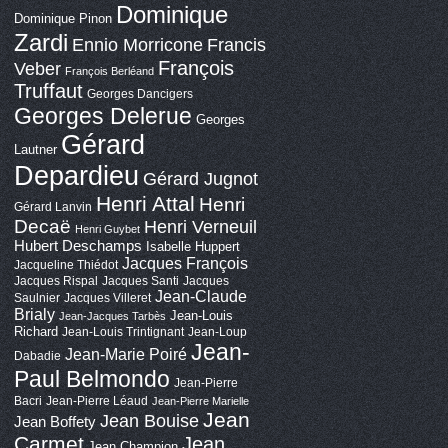
Dominique
Dominique Pinon
Zardi
Ennio Morricone
Francis
François
Veber
François Berléand
Truffaut
Georges Dancigers
Georges Delerue
Georges
Gérard
Lautner
Depardieu
Gérard Jugnot
Henri Attal
Henri
Gérard Lanvin
Decaë
Henri Verneuil
Henri Guybet
Hubert Deschamps
Isabelle Huppert
Jacques François
Jacqueline Thiédot
Jacques Rispal
Jacques Santi
Jacques
Jean-Claude
Saulnier
Jacques Villeret
Brialy
Jean-Louis
Jean-Jacques Tarbès
Richard
Jean-Louis Trintignant
Jean-Loup
Jean-
Jean-Marie Poiré
Dabadie
Paul Belmondo
Jean-Pierre
Bacri
Jean-Pierre Léaud
Jean-Pierre Marielle
Jean
Jean Bouise
Jean Boffety
Carmet
Jean
Jean Champion