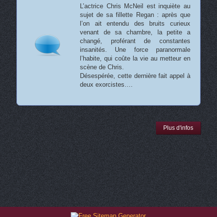
L’actrice Chris McNeil est inquiète au
sujet de sa fillette Regan : après que
l’on ait entendu des bruits curieux
venant de sa chambre, la petite a
changé, proférant de constantes
insanités. Une force paranormale
l’habite, qui coûte la vie au metteur en
scène de Chris.
Désespérée, cette dernière fait appel à
deux exorcistes….
Plus d'infos