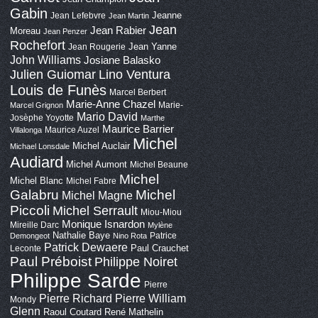
Gabin
Jeanne
Jean Lefebvre
Jean Martin
Jean
Jean Rabier
Moreau
Jean Penzer
Rochefort
Jean Yanne
Jean Rougerie
John Williams
Josiane Balasko
Lino Ventura
Julien Guiomar
Louis de Funès
Marcel Berbert
Marie-Anne Chazel
Marie-
Marcel Grignon
Mario David
Josèphe Yoyotte
Marthe
Maurice Barrier
Maurice Auzel
Villalonga
Michel
Michel Auclair
Michael Lonsdale
Audiard
Michel Aumont
Michel Beaune
Michel
Michel Blanc
Michel Fabre
Galabru
Michel
Michel Magne
Piccoli
Michel Serrault
Miou-Miou
Monique Isnardon
Mireille Darc
Mylène
Nathalie Baye
Patrice
Demongeot
Nino Rota
Patrick Dewaere
Paul Crauchet
Leconte
Paul Préboist
Philippe Noiret
Philippe Sarde
Pierre
Pierre Richard
Pierre William
Mondy
Glenn
Raoul Coutard
René Mathelin