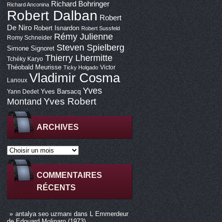
Richard Bohringer
Richard Anconina
Robert Dalban
Robert
De Niro
Robert Isnardon
Robert Sussfeld
Rémy Julienne
Romy Schneider
Steven Spielberg
Simone Signoret
Thierry Lhermitte
Tchéky Karyo
Théobald Meurisse
Victor
Ticky Holgado
Vladimir Cosma
Lanoux
Yves
Yves Barsacq
Yann Dedet
Montand
Yves Robert
ARCHIVES
COMMENTAIRES
RÉCENTS
antalya seo uzmanı
dans
L Emmerdeur
de Edouard Molinaro (1973)