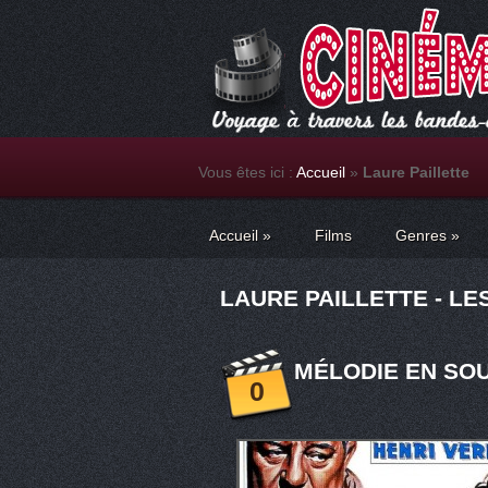
Vous êtes ici :
Accueil
»
Laure Paillette
Accueil
»
Films
Genres
»
LAURE PAILLETTE - LE
MÉLODIE EN SOU
0