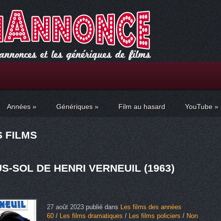
Années
»
Génériques
»
Film au hasard
YouTube
»
S FILMS
S-SOL DE HENRI VERNEUIL (1963)
27 août 2023
publié dans
Les films des années
60
/
Les films dramatiques
/
Les films policiers
/
Non