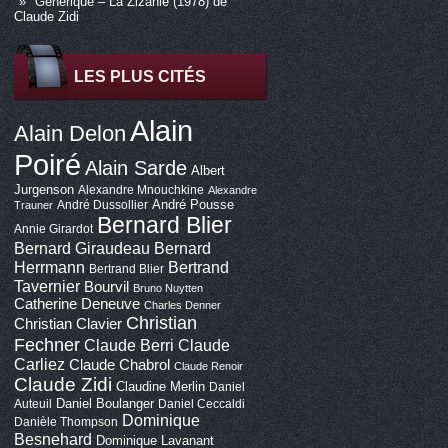
Générique – La Zizanie (1978) de
Claude Zidi
LES PLUS CITÉS
Alain
Alain Delon
Poiré
Alain Sarde
Albert
Jurgenson
Alexandre Mnouchkine
Alexandre
André Pousse
André Dussollier
Trauner
Bernard Blier
Annie Girardot
Bernard Giraudeau
Bernard
Bertrand
Herrmann
Bertrand Blier
Tavernier
Bourvil
Bruno Nuytten
Catherine Deneuve
Charles Denner
Christian
Christian Clavier
Fechner
Claude Berri
Claude
Carliez
Claude Chabrol
Claude Renoir
Claude Zidi
Claudine Merlin
Daniel
Daniel Boulanger
Auteuil
Daniel Ceccaldi
Dominique
Danièle Thompson
Besnehard
Dominique Lavanant