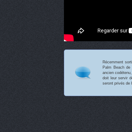
Récemment sorti 
Palm Beach de C
ancien codétenu, 
doit leur servir
seront privés de