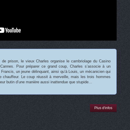
de prison, le vieux Charles organise le cambriolage du Casino
annes. Pour préparer ce grand coup, Charles s’associe à un
Francis, un jeune délinquant, ainsi qu’à Louis, un mécanicien qui
 de chauffeur. Le coup réussit à merveille, mais les trois hommes
 leur butin d’une manière aussi inattendue que stupide…
Plus d'infos