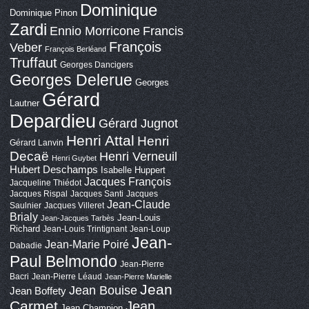
Dominique
Dominique Pinon
Zardi
Ennio Morricone
Francis
François
Veber
François Berléand
Truffaut
Georges Dancigers
Georges Delerue
Georges
Gérard
Lautner
Depardieu
Gérard Jugnot
Henri Attal
Henri
Gérard Lanvin
Decaë
Henri Verneuil
Henri Guybet
Hubert Deschamps
Isabelle Huppert
Jacques François
Jacqueline Thiédot
Jacques Rispal
Jacques Santi
Jacques
Jean-Claude
Saulnier
Jacques Villeret
Brialy
Jean-Louis
Jean-Jacques Tarbès
Richard
Jean-Louis Trintignant
Jean-Loup
Jean-
Jean-Marie Poiré
Dabadie
Paul Belmondo
Jean-Pierre
Bacri
Jean-Pierre Léaud
Jean-Pierre Marielle
Jean
Jean Bouise
Jean Boffety
Carmet
Jean
Jean Champion