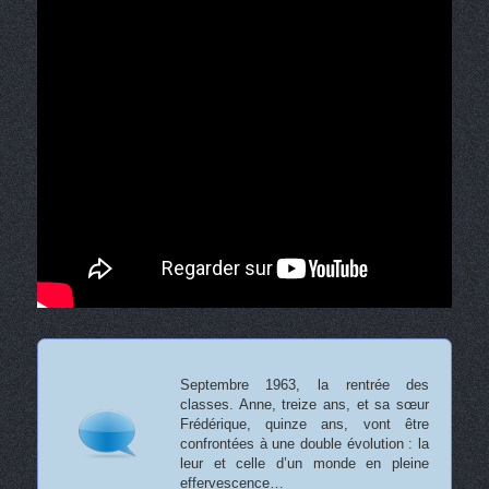
Septembre 1963, la rentrée des
classes. Anne, treize ans, et sa sœur
Frédérique, quinze ans, vont être
confrontées à une double évolution : la
leur et celle d’un monde en pleine
effervescence…