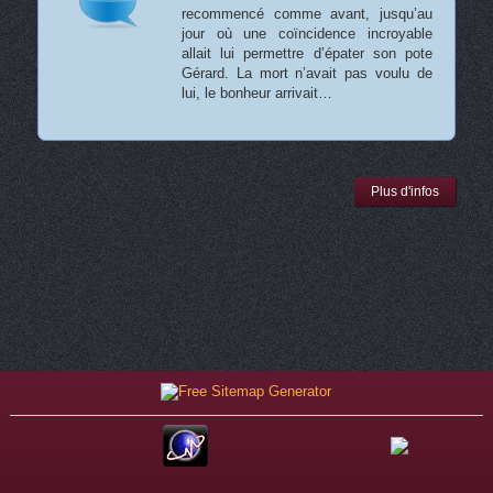
recommencé comme avant, jusqu’au
jour où une coïncidence incroyable
allait lui permettre d’épater son pote
Gérard. La mort n’avait pas voulu de
lui, le bonheur arrivait…
Plus d'infos