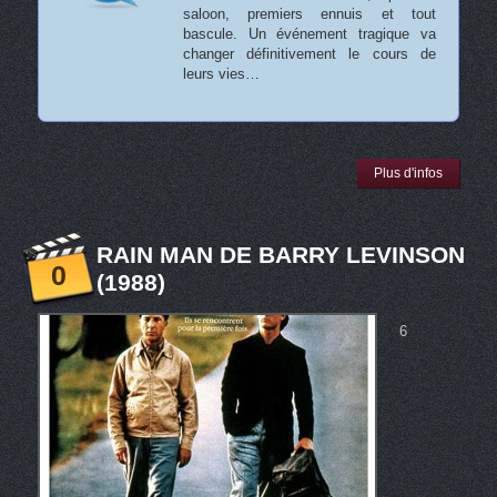
saloon, premiers ennuis et tout
bascule. Un événement tragique va
changer définitivement le cours de
leurs vies…
Plus d'infos
RAIN MAN DE BARRY LEVINSON
0
(1988)
6