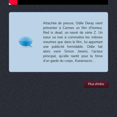
Attachée de presse, Odile Deray vient
présenter à Cannes un film d’horreur,
Red is dead, un navet de série Z. Un
tueur se met à commettre les mêmes
meurtres que dans le film, lui apportant
une publicité formidable. Odile fait
alors venir Simon Jeremi, l’acteur
principal, qu’elle nantit pour la frime
d’un garde du corps, Karamazov…
Plus d'infos