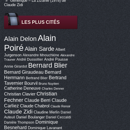
Générique – La Zizanie (1978) de
Claude Zidi
LES PLUS CITÉS
Alain
Alain Delon
Poiré
Alain Sarde
Albert
Jurgenson
Alexandre Mnouchkine
Alexandre
André Pousse
André Dussollier
Trauner
Bernard Blier
Annie Girardot
Bernard Giraudeau
Bernard
Bertrand
Herrmann
Bertrand Blier
Tavernier
Bourvil
Bruno Nuytten
Catherine Deneuve
Charles Denner
Christian
Christian Clavier
Fechner
Claude Berri
Claude
Carliez
Claude Chabrol
Claude Renoir
Claude Zidi
Claudine Merlin
Daniel
Daniel Boulanger
Auteuil
Daniel Ceccaldi
Dominique
Danièle Thompson
Besnehard
Dominique Lavanant