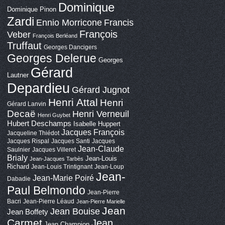
Dominique
Dominique Pinon
Zardi
Ennio Morricone
Francis
François
Veber
François Berléand
Truffaut
Georges Dancigers
Georges Delerue
Georges
Gérard
Lautner
Depardieu
Gérard Jugnot
Henri Attal
Henri
Gérard Lanvin
Decaë
Henri Verneuil
Henri Guybet
Hubert Deschamps
Isabelle Huppert
Jacques François
Jacqueline Thiédot
Jacques Rispal
Jacques Santi
Jacques
Jean-Claude
Saulnier
Jacques Villeret
Brialy
Jean-Louis
Jean-Jacques Tarbès
Richard
Jean-Louis Trintignant
Jean-Loup
Jean-
Jean-Marie Poiré
Dabadie
Paul Belmondo
Jean-Pierre
Bacri
Jean-Pierre Léaud
Jean-Pierre Marielle
Jean
Jean Bouise
Jean Boffety
Carmet
Jean
Jean Champion