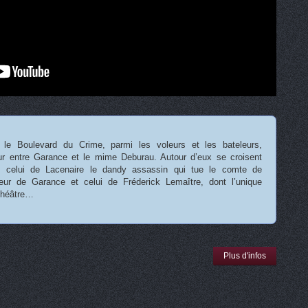
 le Boulevard du Crime, parmi les voleurs et les bateleurs,
ur entre Garance et le mime Deburau. Autour d’eux se croisent
s, celui de Lacenaire le dandy assassin qui tue le comte de
teur de Garance et celui de Fréderick Lemaître, dont l’unique
 théâtre…
Plus d'infos