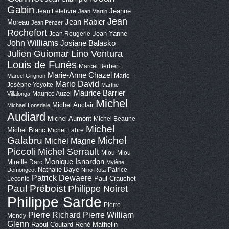
Gabin
Jeanne
Jean Lefebvre
Jean Martin
Jean
Jean Rabier
Moreau
Jean Penzer
Rochefort
Jean Yanne
Jean Rougerie
John Williams
Josiane Balasko
Lino Ventura
Julien Guiomar
Louis de Funès
Marcel Berbert
Marie-Anne Chazel
Marie-
Marcel Grignon
Mario David
Josèphe Yoyotte
Marthe
Maurice Barrier
Maurice Auzel
Villalonga
Michel
Michel Auclair
Michael Lonsdale
Audiard
Michel Aumont
Michel Beaune
Michel
Michel Blanc
Michel Fabre
Galabru
Michel
Michel Magne
Piccoli
Michel Serrault
Miou-Miou
Monique Isnardon
Mireille Darc
Mylène
Nathalie Baye
Patrice
Demongeot
Nino Rota
Patrick Dewaere
Paul Crauchet
Leconte
Paul Préboist
Philippe Noiret
Philippe Sarde
Pierre
Pierre Richard
Pierre William
Mondy
Glenn
Raoul Coutard
René Mathelin