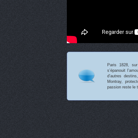
Paris 1828, sur
s’épanouit l’amo
d’autres destin
Montray, protec
passion reste le