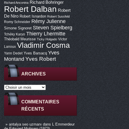
Richard Bohringer
Richard Anconina
Robert Dalban
Robert
De Niro
Robert Isnardon
Robert Sussfeld
Rémy Julienne
Romy Schneider
Steven Spielberg
Simone Signoret
Thierry Lhermitte
Tchéky Karyo
Théobald Meurisse
Victor
Ticky Holgado
Vladimir Cosma
Lanoux
Yves
Yves Barsacq
Yann Dedet
Montand
Yves Robert
ARCHIVES
COMMENTAIRES
RÉCENTS
antalya seo uzmanı
dans
L Emmerdeur
de Edouard Molinaro (1973)