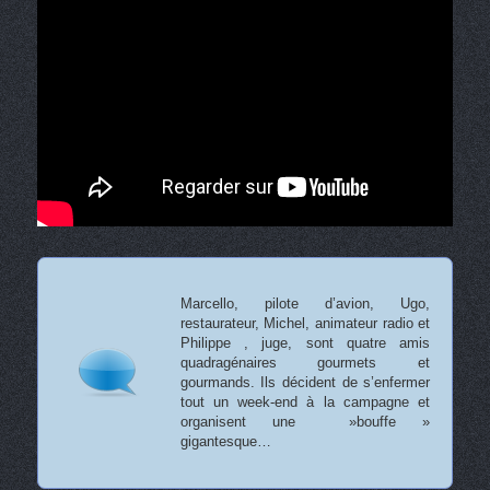
Marcello, pilote d’avion, Ugo,
restaurateur, Michel, animateur radio et
Philippe , juge, sont quatre amis
quadragénaires gourmets et
gourmands. Ils décident de s’enfermer
tout un week-end à la campagne et
organisent une »bouffe »
gigantesque…