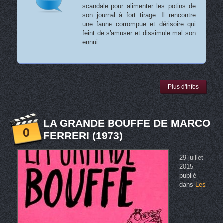
scandale pour alimenter les potins de
son journal à fort tirage. Il rencontre
une faune corrompue et dérisoire qui
feint de s’amuser et dissimule mal son
ennui…
Plus d'infos
LA GRANDE BOUFFE DE MARCO
0
FERRERI (1973)
29 juillet
2015
publié
dans
Les