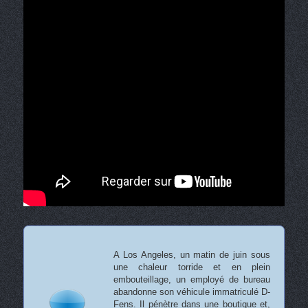
A Los Angeles, un matin de juin sous
une chaleur torride et en plein
embouteillage, un employé de bureau
abandonne son véhicule immatriculé D-
Fens. Il pénètre dans une boutique et,