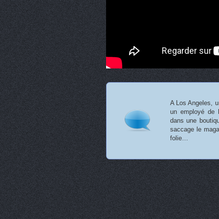
A Los Angeles, un
un employé de b
dans une boutiqu
saccage le magas
folie…