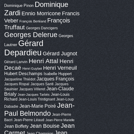
Dominique
Dominique Pinon
Zardi
Ennio Morricone
Francis
François
Veber
François Berléand
Truffaut
Georges Dancigers
Georges Delerue
Georges
Gérard
Lautner
Depardieu
Gérard Jugnot
Henri Attal
Henri
Gérard Lanvin
Decaë
Henri Verneuil
Henri Guybet
Hubert Deschamps
Isabelle Huppert
Jacques François
Jacqueline Thiédot
Jacques Rispal
Jacques Santi
Jacques
Jean-Claude
Saulnier
Jacques Villeret
Brialy
Jean-Louis
Jean-Jacques Tarbès
Richard
Jean-Louis Trintignant
Jean-Loup
Jean-
Jean-Marie Poiré
Dabadie
Paul Belmondo
Jean-Pierre
Bacri
Jean-Pierre Léaud
Jean-Pierre Marielle
Jean
Jean Bouise
Jean Boffety
Carmet
Jean
Jean Champion