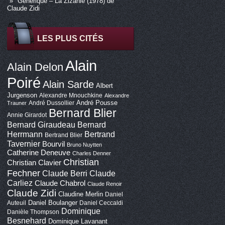
Générique – La Zizanie (1978) de
Claude Zidi
LES PLUS CITÉS
Alain
Alain Delon
Poiré
Alain Sarde
Albert
Jurgenson
Alexandre Mnouchkine
Alexandre
André Pousse
André Dussollier
Trauner
Bernard Blier
Annie Girardot
Bernard Giraudeau
Bernard
Bertrand
Herrmann
Bertrand Blier
Tavernier
Bourvil
Bruno Nuytten
Catherine Deneuve
Charles Denner
Christian
Christian Clavier
Fechner
Claude Berri
Claude
Carliez
Claude Chabrol
Claude Renoir
Claude Zidi
Claudine Merlin
Daniel
Daniel Boulanger
Auteuil
Daniel Ceccaldi
Dominique
Danièle Thompson
Besnehard
Dominique Lavanant