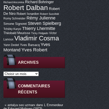
Richard Bohringer
Richard Anconina
Robert Dalban
Robert
De Niro
Robert Isnardon
Robert Sussfeld
Rémy Julienne
Romy Schneider
Steven Spielberg
Simone Signoret
Thierry Lhermitte
Tchéky Karyo
Théobald Meurisse
Victor
Ticky Holgado
Vladimir Cosma
Lanoux
Yves
Yves Barsacq
Yann Dedet
Montand
Yves Robert
ARCHIVES
COMMENTAIRES
RÉCENTS
antalya seo uzmanı
dans
L Emmerdeur
de Edouard Molinaro (1973)