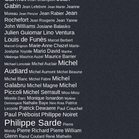
Gabin
Jeanne
Jean Lefebvre
Jean Martin
Jean
Jean Rabier
Moreau
Jean Penzer
Rochefort
Jean Yanne
Jean Rougerie
John Williams
Josiane Balasko
Lino Ventura
Julien Guiomar
Louis de Funès
Marcel Berbert
Marie-Anne Chazel
Marie-
Marcel Grignon
Mario David
Josèphe Yoyotte
Marthe
Maurice Barrier
Maurice Auzel
Villalonga
Michel
Michel Auclair
Michael Lonsdale
Audiard
Michel Aumont
Michel Beaune
Michel
Michel Blanc
Michel Fabre
Galabru
Michel
Michel Magne
Piccoli
Michel Serrault
Miou-Miou
Monique Isnardon
Mireille Darc
Mylène
Nathalie Baye
Patrice
Demongeot
Nino Rota
Patrick Dewaere
Paul Crauchet
Leconte
Paul Préboist
Philippe Noiret
Philippe Sarde
Pierre
Pierre Richard
Pierre William
Mondy
Glenn
Raoul Coutard
René Mathelin