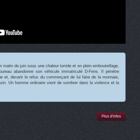
 matin de juin sous une chaleur torride et en plein embouteillage,
ureau abandonne son véhicule immatriculé D-Fens. Il pénètre
e et, devant le refus du commerçant de lui faire de la monnaie,
in. Un homme ordinaire vient de sombrer dans la violence et la
Plus d'infos