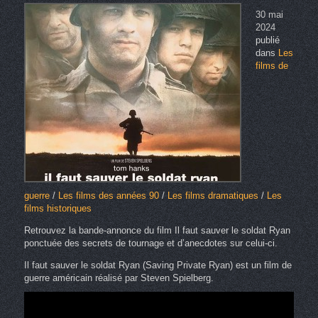
30 mai
2024
publié
dans
Les
films de
guerre
/
Les films des années 90
/
Les films dramatiques
/
Les
films historiques
Retrouvez la bande-annonce du film Il faut sauver le soldat Ryan
ponctuée des secrets de tournage et d’anecdotes sur celui-ci.
Il faut sauver le soldat Ryan (Saving Private Ryan) est un film de
guerre américain réalisé par Steven Spielberg
.