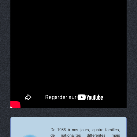
De 1936 à nos jours, quatre familles,
de nationalités différentes mais