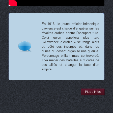
En 1916, le jeune officier britannique
Lawrence est chargé d’enquêter sur les
révoltes arabes contre l’occupant turc.
Celui qu’on appellera plus tard
»Lawrence d’Arabie » se range alors
du côté des insurgés et, dans les
dunes du désert, organise une guérilla.
Personnage brillant mais controversé,
il va mener des batailles aux côtés de
ses alliés et changer la face d’un
empire…
Plus d'infos