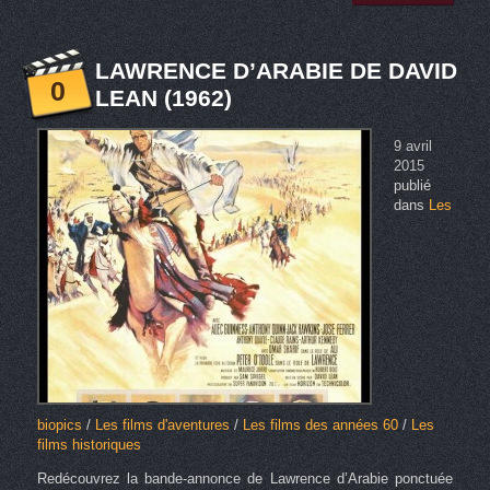
LAWRENCE D’ARABIE DE DAVID
0
LEAN (1962)
9 avril
2015
publié
dans
Les
biopics
/
Les films d'aventures
/
Les films des années 60
/
Les
films historiques
Redécouvrez la bande-annonce de Lawrence d’Arabie ponctuée