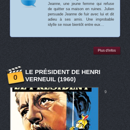
Jeanne, une jeune femme qui refuse
de quitter sa maison en ruines. Julien
persuade Jeanne de fuir avec lui et dit
adieu à ses amis. Une improbable
idylle se noue bientôt entre eux…
Plus d'infos
LE PRÉSIDENT DE HENRI
0
VERNEUIL (1960)
9