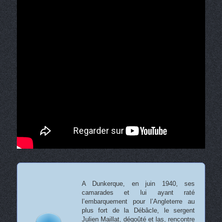
A Dunkerque, en juin 1940, ses
camarades et lui ayant raté
l’embarquement pour l’Angleterre au
plus fort de la Débâcle, le sergent
Julien Maillat, dégoûté et las, rencontre