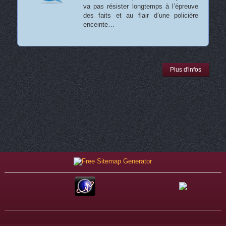
va pas résister longtemps à l’épreuve
des faits et au flair d’une policière
enceinte…
Plus d'infos