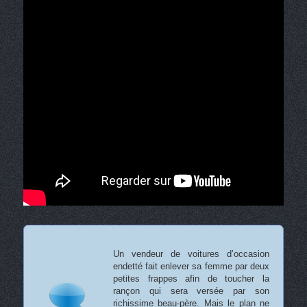
Un vendeur de voitures d’occasion
endetté fait enlever sa femme par deux
petites frappes afin de toucher la
rançon qui sera versée par son
richissime beau-père. Mais le plan ne