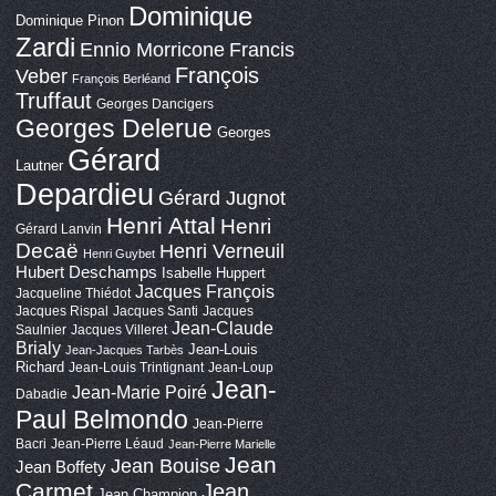
Dominique
Dominique Pinon
Zardi
Ennio Morricone
Francis
François
Veber
François Berléand
Truffaut
Georges Dancigers
Georges Delerue
Georges
Gérard
Lautner
Depardieu
Gérard Jugnot
Henri Attal
Henri
Gérard Lanvin
Decaë
Henri Verneuil
Henri Guybet
Hubert Deschamps
Isabelle Huppert
Jacques François
Jacqueline Thiédot
Jacques Rispal
Jacques Santi
Jacques
Jean-Claude
Saulnier
Jacques Villeret
Brialy
Jean-Louis
Jean-Jacques Tarbès
Richard
Jean-Louis Trintignant
Jean-Loup
Jean-
Jean-Marie Poiré
Dabadie
Paul Belmondo
Jean-Pierre
Bacri
Jean-Pierre Léaud
Jean-Pierre Marielle
Jean
Jean Bouise
Jean Boffety
Carmet
Jean
Jean Champion