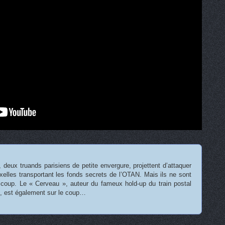
, deux truands parisiens de petite envergure, projettent d’attaquer
uxelles transportant les fonds secrets de l’OTAN. Mais ils ne sont
 coup. Le « Cerveau », auteur du fameux hold-up du train postal
, est également sur le coup…