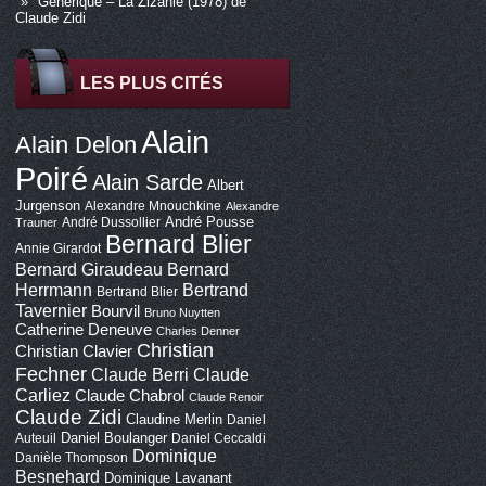
Générique – La Zizanie (1978) de
Claude Zidi
LES PLUS CITÉS
Alain
Alain Delon
Poiré
Alain Sarde
Albert
Jurgenson
Alexandre Mnouchkine
Alexandre
André Pousse
André Dussollier
Trauner
Bernard Blier
Annie Girardot
Bernard Giraudeau
Bernard
Bertrand
Herrmann
Bertrand Blier
Tavernier
Bourvil
Bruno Nuytten
Catherine Deneuve
Charles Denner
Christian
Christian Clavier
Fechner
Claude Berri
Claude
Carliez
Claude Chabrol
Claude Renoir
Claude Zidi
Claudine Merlin
Daniel
Daniel Boulanger
Auteuil
Daniel Ceccaldi
Dominique
Danièle Thompson
Besnehard
Dominique Lavanant