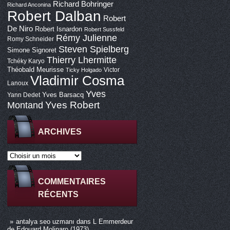
Richard Bohringer
Richard Anconina
Robert Dalban
Robert
De Niro
Robert Isnardon
Robert Sussfeld
Rémy Julienne
Romy Schneider
Steven Spielberg
Simone Signoret
Thierry Lhermitte
Tchéky Karyo
Théobald Meurisse
Victor
Ticky Holgado
Vladimir Cosma
Lanoux
Yves
Yves Barsacq
Yann Dedet
Montand
Yves Robert
ARCHIVES
COMMENTAIRES
RÉCENTS
antalya seo uzmanı
dans
L Emmerdeur
de Edouard Molinaro (1973)