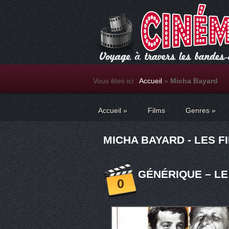
Vous êtes ici :
Accueil
»
Micha Bayard
Accueil
»
Films
Genres
»
MICHA BAYARD - LES F
GÉNÉRIQUE – LE
0