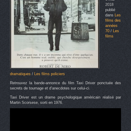
2018
publié
dans
Les
films des
années
70
/
Les
films
dramatiques
/
Les films policiers
Retrouvez la bande-annonce du film Taxi Driver ponctuée des
secrets de tournage et d’anecdotes sur celui-ci.
Taxi Driver est un drame psychologique américain réalisé par
Martin Scorsese, sorti en 1976.