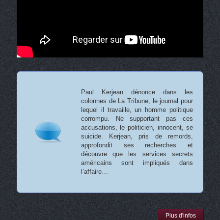
Paul Kerjean dénonce dans les
colonnes de La Tribune, le journal pour
lequel il travaille, un homme politique
corrompu. Ne supportant pas ces
accusations, le politicien, innocent, se
suicide. Kerjean, pris de remords,
approfondit ses recherches et
découvre que les services secrets
américains sont impliqués dans
l’affaire…
Plus d'infos