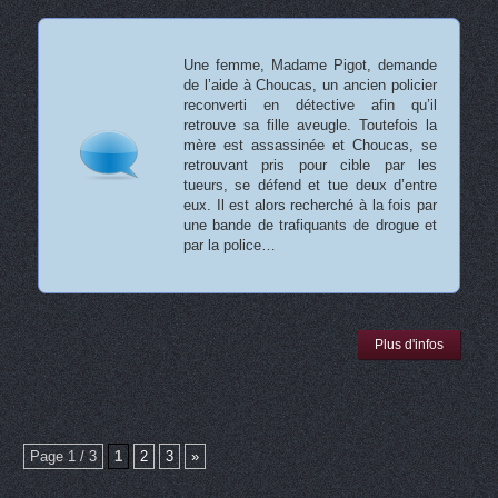
Une femme, Madame Pigot, demande
de l’aide à Choucas, un ancien policier
reconverti en détective afin qu’il
retrouve sa fille aveugle. Toutefois la
mère est assassinée et Choucas, se
retrouvant pris pour cible par les
tueurs, se défend et tue deux d’entre
eux. Il est alors recherché à la fois par
une bande de trafiquants de drogue et
par la police…
Plus d'infos
Page 1 / 3
1
2
3
»