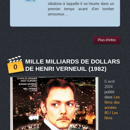
idéaliste à laquelle il se heurte dans un
premier temps avant d’en tomber
amoureux…
Plus d'infos
MILLE MILLIARDS DE DOLLARS
0
DE HENRI VERNEUIL (1982)
5 avril
2024
publié
dans
Les
films des
années
80
/
Les
films