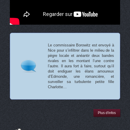
Le commissaire Borowitz est envoyé à
Nice pour s’infiltrer dans le milieu de la
pègre locale et anéantir deux bandes
rivales en les montant l’une contre
l’autre. Il aura fort à faire, surtout qu’il
doit endiguer les élans amoureux
d’Edmonde, une romancière, et
surveiller sa turbulente petite fille
Charlotte…
Plus d'infos