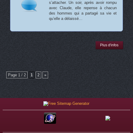
s’attacher. Un soir, après avoir rompu
avec Claude, elle repense à chacun
des hommes qui a partagé sa vie et
qu’elle a délaissé…
Plus d'infos
Page 1 / 2
1
2
»