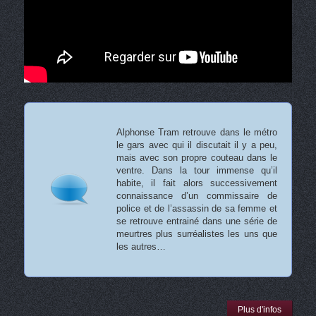
Alphonse Tram retrouve dans le métro
le gars avec qui il discutait il y a peu,
mais avec son propre couteau dans le
ventre. Dans la tour immense qu’il
habite, il fait alors successivement
connaissance d’un commissaire de
police et de l’assassin de sa femme et
se retrouve entrainé dans une série de
meurtres plus surréalistes les uns que
les autres…
Plus d'infos