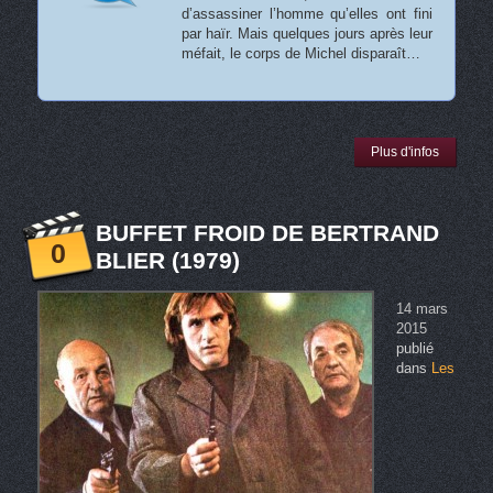
d’assassiner l’homme qu’elles ont fini
par haïr. Mais quelques jours après leur
méfait, le corps de Michel disparaît…
Plus d'infos
BUFFET FROID DE BERTRAND
0
BLIER (1979)
14 mars
2015
publié
dans
Les