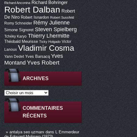
Richard Bohringer
Richard Anconina
Robert Dalban
Robert
De Niro
Robert Isnardon
Robert Sussfeld
Rémy Julienne
Romy Schneider
Steven Spielberg
Simone Signoret
Thierry Lhermitte
Tchéky Karyo
Théobald Meurisse
Victor
Ticky Holgado
Vladimir Cosma
Lanoux
Yves
Yves Barsacq
Yann Dedet
Montand
Yves Robert
ARCHIVES
COMMENTAIRES
RÉCENTS
antalya seo uzmanı
dans
L Emmerdeur
de Edouard Molinaro (1973)