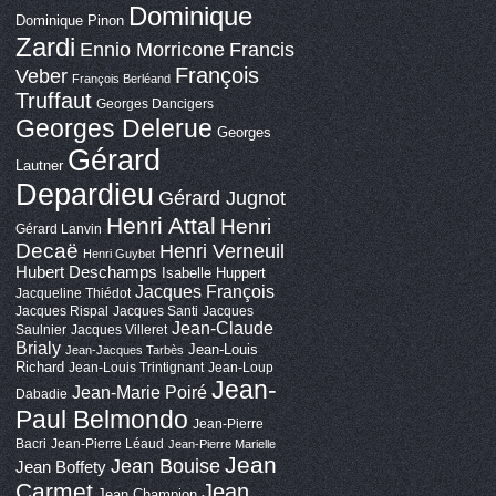
Dominique
Dominique Pinon
Zardi
Ennio Morricone
Francis
François
Veber
François Berléand
Truffaut
Georges Dancigers
Georges Delerue
Georges
Gérard
Lautner
Depardieu
Gérard Jugnot
Henri Attal
Henri
Gérard Lanvin
Decaë
Henri Verneuil
Henri Guybet
Hubert Deschamps
Isabelle Huppert
Jacques François
Jacqueline Thiédot
Jacques Rispal
Jacques Santi
Jacques
Jean-Claude
Saulnier
Jacques Villeret
Brialy
Jean-Louis
Jean-Jacques Tarbès
Richard
Jean-Louis Trintignant
Jean-Loup
Jean-
Jean-Marie Poiré
Dabadie
Paul Belmondo
Jean-Pierre
Bacri
Jean-Pierre Léaud
Jean-Pierre Marielle
Jean
Jean Bouise
Jean Boffety
Carmet
Jean
Jean Champion