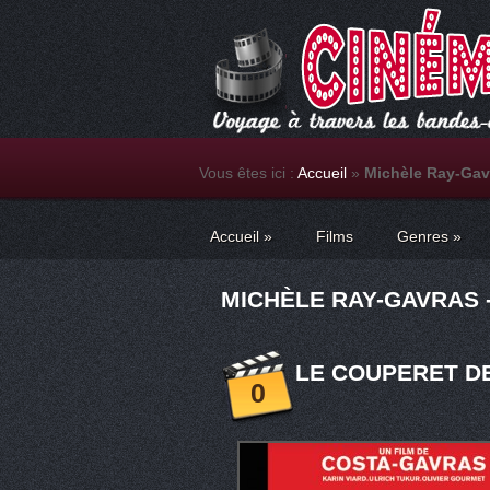
Vous êtes ici :
Accueil
»
Michèle Ray-Gav
Accueil
»
Films
Genres
»
MICHÈLE RAY-GAVRAS -
LE COUPERET DE
0