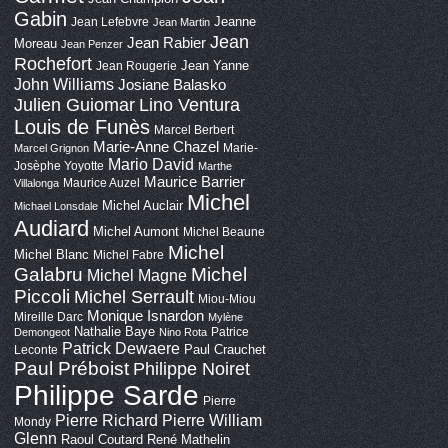
Gabin
Jeanne
Jean Lefebvre
Jean Martin
Jean
Jean Rabier
Moreau
Jean Penzer
Rochefort
Jean Yanne
Jean Rougerie
John Williams
Josiane Balasko
Lino Ventura
Julien Guiomar
Louis de Funès
Marcel Berbert
Marie-Anne Chazel
Marie-
Marcel Grignon
Mario David
Josèphe Yoyotte
Marthe
Maurice Barrier
Maurice Auzel
Villalonga
Michel
Michel Auclair
Michael Lonsdale
Audiard
Michel Aumont
Michel Beaune
Michel
Michel Blanc
Michel Fabre
Galabru
Michel
Michel Magne
Piccoli
Michel Serrault
Miou-Miou
Monique Isnardon
Mireille Darc
Mylène
Nathalie Baye
Patrice
Demongeot
Nino Rota
Patrick Dewaere
Paul Crauchet
Leconte
Paul Préboist
Philippe Noiret
Philippe Sarde
Pierre
Pierre Richard
Pierre William
Mondy
Glenn
Raoul Coutard
René Mathelin