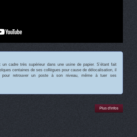
 un cadre très supérieur dans une usine de papier. S’étant fait
elques centaines de ses collègues pour cause de délocalisation, il
t pour retrouver un poste à son niveau, même à tuer ses
Plus d'infos