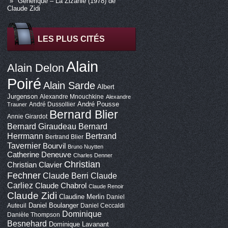
Générique – La Zizanie (1978) de
Claude Zidi
LES PLUS CITÉS
Alain
Alain Delon
Poiré
Alain Sarde
Albert
Jurgenson
Alexandre Mnouchkine
Alexandre
André Pousse
André Dussollier
Trauner
Bernard Blier
Annie Girardot
Bernard Giraudeau
Bernard
Bertrand
Herrmann
Bertrand Blier
Tavernier
Bourvil
Bruno Nuytten
Catherine Deneuve
Charles Denner
Christian
Christian Clavier
Fechner
Claude Berri
Claude
Carliez
Claude Chabrol
Claude Renoir
Claude Zidi
Claudine Merlin
Daniel
Daniel Boulanger
Auteuil
Daniel Ceccaldi
Dominique
Danièle Thompson
Besnehard
Dominique Lavanant