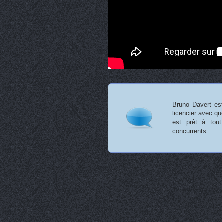
Bruno Davert est
licencier avec qu
est prêt à tou
concurrents…