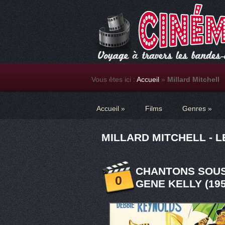
Vous êtes ici :
Accueil
»
Millard Mitchell
Accueil
»
Films
Genres
»
MILLARD MITCHELL - L
CHANTONS SOUS
0
GENE KELLY (195