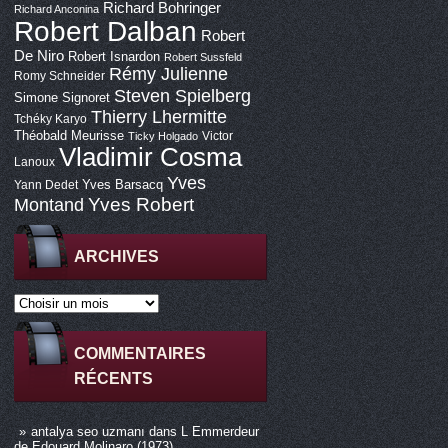
Richard Bohringer
Richard Anconina
Robert Dalban
Robert
De Niro
Robert Isnardon
Robert Sussfeld
Rémy Julienne
Romy Schneider
Steven Spielberg
Simone Signoret
Thierry Lhermitte
Tchéky Karyo
Théobald Meurisse
Victor
Ticky Holgado
Vladimir Cosma
Lanoux
Yves
Yves Barsacq
Yann Dedet
Montand
Yves Robert
ARCHIVES
COMMENTAIRES
RÉCENTS
antalya seo uzmanı
dans
L Emmerdeur
de Edouard Molinaro (1973)