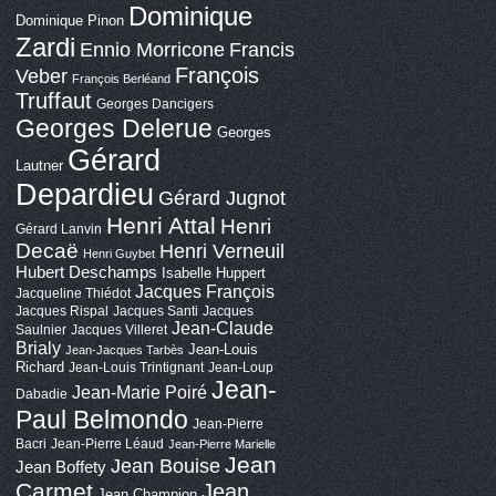
Dominique
Dominique Pinon
Zardi
Ennio Morricone
Francis
François
Veber
François Berléand
Truffaut
Georges Dancigers
Georges Delerue
Georges
Gérard
Lautner
Depardieu
Gérard Jugnot
Henri Attal
Henri
Gérard Lanvin
Decaë
Henri Verneuil
Henri Guybet
Hubert Deschamps
Isabelle Huppert
Jacques François
Jacqueline Thiédot
Jacques Rispal
Jacques Santi
Jacques
Jean-Claude
Saulnier
Jacques Villeret
Brialy
Jean-Louis
Jean-Jacques Tarbès
Richard
Jean-Louis Trintignant
Jean-Loup
Jean-
Jean-Marie Poiré
Dabadie
Paul Belmondo
Jean-Pierre
Bacri
Jean-Pierre Léaud
Jean-Pierre Marielle
Jean
Jean Bouise
Jean Boffety
Carmet
Jean
Jean Champion