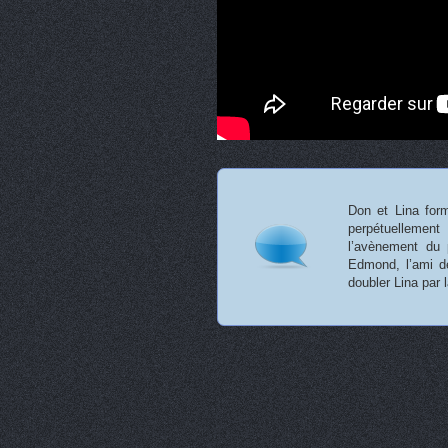
Don et Lina form
perpétuellemen
l’avènement du p
Edmond, l’ami de
doubler Lina par