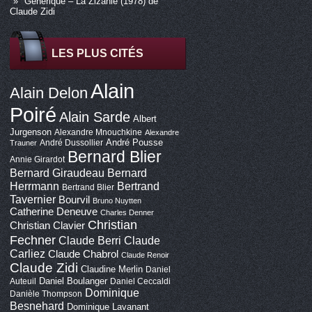
Générique – La Zizanie (1978) de
Claude Zidi
LES PLUS CITÉS
Alain
Alain Delon
Poiré
Alain Sarde
Albert
Jurgenson
Alexandre Mnouchkine
Alexandre
André Pousse
André Dussollier
Trauner
Bernard Blier
Annie Girardot
Bernard Giraudeau
Bernard
Bertrand
Herrmann
Bertrand Blier
Tavernier
Bourvil
Bruno Nuytten
Catherine Deneuve
Charles Denner
Christian
Christian Clavier
Fechner
Claude Berri
Claude
Carliez
Claude Chabrol
Claude Renoir
Claude Zidi
Claudine Merlin
Daniel
Daniel Boulanger
Auteuil
Daniel Ceccaldi
Dominique
Danièle Thompson
Besnehard
Dominique Lavanant