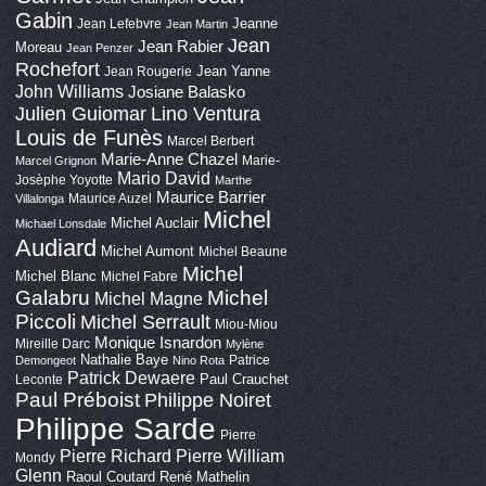
Gabin
Jeanne
Jean Lefebvre
Jean Martin
Jean
Jean Rabier
Moreau
Jean Penzer
Rochefort
Jean Yanne
Jean Rougerie
John Williams
Josiane Balasko
Lino Ventura
Julien Guiomar
Louis de Funès
Marcel Berbert
Marie-Anne Chazel
Marie-
Marcel Grignon
Mario David
Josèphe Yoyotte
Marthe
Maurice Barrier
Maurice Auzel
Villalonga
Michel
Michel Auclair
Michael Lonsdale
Audiard
Michel Aumont
Michel Beaune
Michel
Michel Blanc
Michel Fabre
Galabru
Michel
Michel Magne
Piccoli
Michel Serrault
Miou-Miou
Monique Isnardon
Mireille Darc
Mylène
Nathalie Baye
Patrice
Demongeot
Nino Rota
Patrick Dewaere
Paul Crauchet
Leconte
Paul Préboist
Philippe Noiret
Philippe Sarde
Pierre
Pierre Richard
Pierre William
Mondy
Glenn
Raoul Coutard
René Mathelin