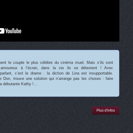
ent le couple le plus célèbre du cinéma muet. Mais s’ils sont
t amoureux à l’écran, dans la vie ils se détestent ! Avec
arlant, c’est le drame : la diction de Lina est insupportable.
 Don, trouve une solution qui n’arrange pas les choses : faire
 la débutante Kathy !…
Plus d'infos