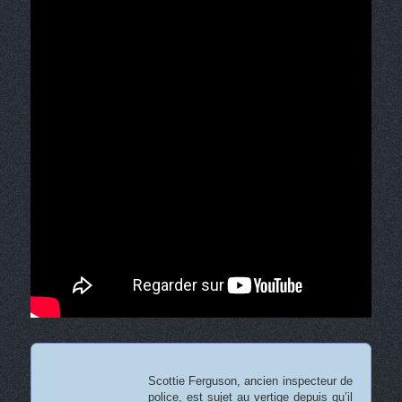
Scottie Ferguson, ancien inspecteur de
police, est sujet au vertige depuis qu’il