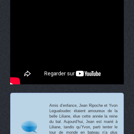
Amis d’enfance, Jean Ripoche et Yvon
Legualoudec étaient amoureux de la
belle Liliane, élue cette année la reine
du bal. Aujourd’hui, Jean est marié à
Liliane, tandis qu’Yvon, parti tenter le
tour de monde en bateau n’a plus