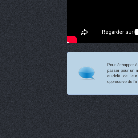
Pour échapper à
passer pour un m
au-delà de leur
oppressive de l’