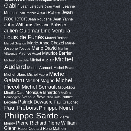
Gabin
Jeanne
Jean Lefebvre
Jean Martin
Jean
Jean Rabier
Moreau
Jean Penzer
Rochefort
Jean Yanne
Jean Rougerie
John Williams
Josiane Balasko
Lino Ventura
Julien Guiomar
Louis de Funès
Marcel Berbert
Marie-Anne Chazel
Marie-
Marcel Grignon
Mario David
Josèphe Yoyotte
Marthe
Maurice Barrier
Maurice Auzel
Villalonga
Michel
Michel Auclair
Michael Lonsdale
Audiard
Michel Aumont
Michel Beaune
Michel
Michel Blanc
Michel Fabre
Galabru
Michel
Michel Magne
Piccoli
Michel Serrault
Miou-Miou
Monique Isnardon
Mireille Darc
Mylène
Nathalie Baye
Patrice
Demongeot
Nino Rota
Patrick Dewaere
Paul Crauchet
Leconte
Paul Préboist
Philippe Noiret
Philippe Sarde
Pierre
Pierre Richard
Pierre William
Mondy
Glenn
Raoul Coutard
René Mathelin