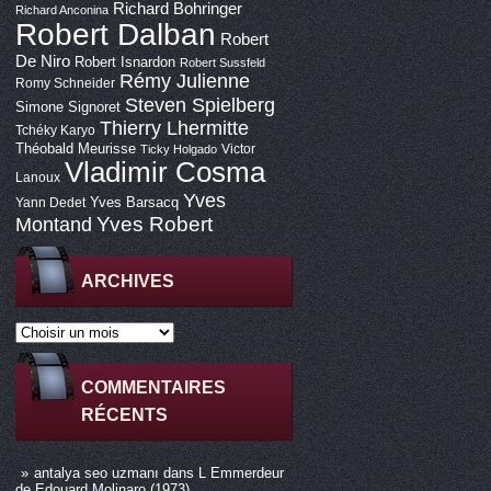
Richard Bohringer
Richard Anconina
Robert Dalban
Robert
De Niro
Robert Isnardon
Robert Sussfeld
Rémy Julienne
Romy Schneider
Steven Spielberg
Simone Signoret
Thierry Lhermitte
Tchéky Karyo
Théobald Meurisse
Victor
Ticky Holgado
Vladimir Cosma
Lanoux
Yves
Yves Barsacq
Yann Dedet
Montand
Yves Robert
ARCHIVES
COMMENTAIRES
RÉCENTS
antalya seo uzmanı
dans
L Emmerdeur
de Edouard Molinaro (1973)