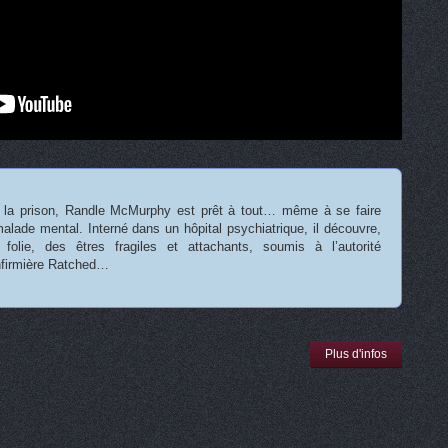
 la prison, Randle McMurphy est prêt à tout… même à se faire
alade mental. Interné dans un hôpital psychiatrique, il découvre,
 folie, des êtres fragiles et attachants, soumis à l’autorité
infirmière Ratched…
Plus d'infos