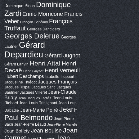
Dominique
Dominique Pinon
Zardi
Ennio Morricone
Francis
François
Veber
François Berléand
Truffaut
Georges Dancigers
Georges Delerue
Georges
Gérard
Lautner
Depardieu
Gérard Jugnot
Henri Attal
Henri
Gérard Lanvin
Decaë
Henri Verneuil
Henri Guybet
Hubert Deschamps
Isabelle Huppert
Jacques François
Jacqueline Thiédot
Jacques Rispal
Jacques Santi
Jacques
Jean-Claude
Saulnier
Jacques Villeret
Brialy
Jean-Louis
Jean-Jacques Tarbès
Richard
Jean-Louis Trintignant
Jean-Loup
Jean-
Jean-Marie Poiré
Dabadie
Paul Belmondo
Jean-Pierre
Bacri
Jean-Pierre Léaud
Jean-Pierre Marielle
Jean
Jean Bouise
Jean Boffety
Carmet
Jean
Jean Champion