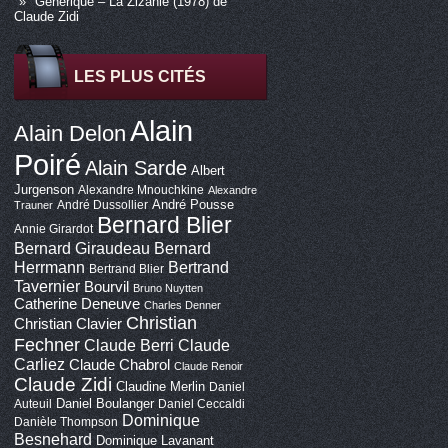
Générique – La Zizanie (1978) de
Claude Zidi
LES PLUS CITÉS
Alain
Alain Delon
Poiré
Alain Sarde
Albert
Jurgenson
Alexandre Mnouchkine
Alexandre
André Pousse
André Dussollier
Trauner
Bernard Blier
Annie Girardot
Bernard Giraudeau
Bernard
Bertrand
Herrmann
Bertrand Blier
Tavernier
Bourvil
Bruno Nuytten
Catherine Deneuve
Charles Denner
Christian
Christian Clavier
Fechner
Claude Berri
Claude
Carliez
Claude Chabrol
Claude Renoir
Claude Zidi
Claudine Merlin
Daniel
Daniel Boulanger
Auteuil
Daniel Ceccaldi
Dominique
Danièle Thompson
Besnehard
Dominique Lavanant