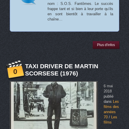
nom : S.O.S. Fantômes. Le succès
frappe tant et si bien à leur porte qu’ils
en sont bientôt à travailler à la
chaîne…
Plus d'infos
TAXI DRIVER DE MARTIN
0
SCORSESE (1976)
6 mai
2018
publié
dans
Les
films des
années
70
/
Les
films