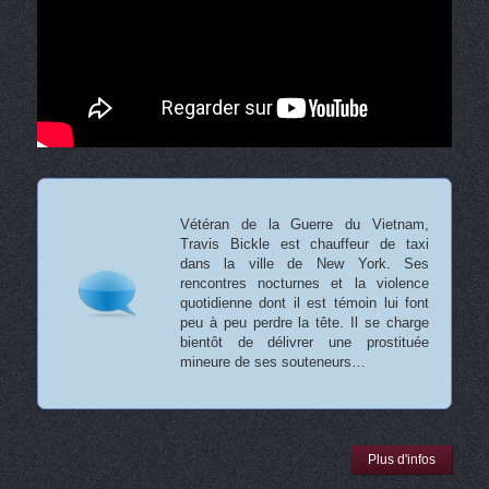
Vétéran de la Guerre du Vietnam,
Travis Bickle est chauffeur de taxi
dans la ville de New York. Ses
rencontres nocturnes et la violence
quotidienne dont il est témoin lui font
peu à peu perdre la tête. Il se charge
bientôt de délivrer une prostituée
mineure de ses souteneurs…
Plus d'infos