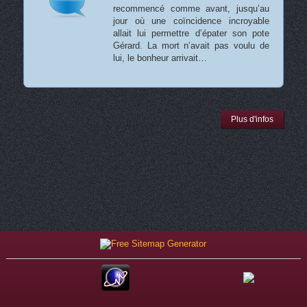
recommencé comme avant, jusqu’au
jour où une coïncidence incroyable
allait lui permettre d’épater son pote
Gérard. La mort n’avait pas voulu de
lui, le bonheur arrivait…
Plus d'infos