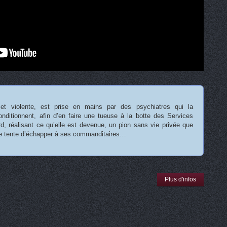
 et violente, est prise en mains par des psychiatres qui la
onditionnent, afin d’en faire une tueuse à la botte des Services
rd, réalisant ce qu’elle est devenue, un pion sans vie privée que
lle tente d’échapper à ses commanditaires…
Plus d'infos