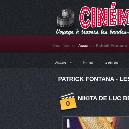
Vous êtes ici :
Accueil
»
Patrick Fontana
Accueil
»
Films
Genres
»
PATRICK FONTANA - LE
NIKITA DE LUC B
0