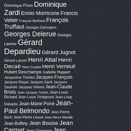
Dominique
Dominique Pinon
Zardi
Ennio Morricone
Francis
François
Veber
François Berléand
Truffaut
Georges Dancigers
Georges Delerue
Georges
Gérard
Lautner
Depardieu
Gérard Jugnot
Henri Attal
Henri
Gérard Lanvin
Decaë
Henri Verneuil
Henri Guybet
Hubert Deschamps
Isabelle Huppert
Jacques François
Jacqueline Thiédot
Jacques Rispal
Jacques Santi
Jacques
Jean-Claude
Saulnier
Jacques Villeret
Brialy
Jean-Louis
Jean-Jacques Tarbès
Richard
Jean-Louis Trintignant
Jean-Loup
Jean-
Jean-Marie Poiré
Dabadie
Paul Belmondo
Jean-Pierre
Bacri
Jean-Pierre Léaud
Jean-Pierre Marielle
Jean
Jean Bouise
Jean Boffety
Carmet
Jean
Jean Champion