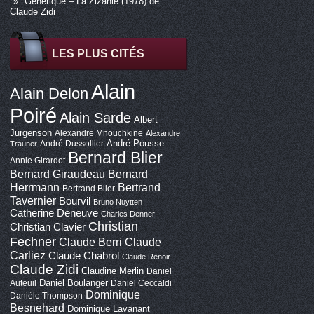
Générique – La Zizanie (1978) de
Claude Zidi
LES PLUS CITÉS
Alain
Alain Delon
Poiré
Alain Sarde
Albert
Jurgenson
Alexandre Mnouchkine
Alexandre
André Pousse
André Dussollier
Trauner
Bernard Blier
Annie Girardot
Bernard Giraudeau
Bernard
Bertrand
Herrmann
Bertrand Blier
Tavernier
Bourvil
Bruno Nuytten
Catherine Deneuve
Charles Denner
Christian
Christian Clavier
Fechner
Claude Berri
Claude
Carliez
Claude Chabrol
Claude Renoir
Claude Zidi
Claudine Merlin
Daniel
Daniel Boulanger
Auteuil
Daniel Ceccaldi
Dominique
Danièle Thompson
Besnehard
Dominique Lavanant