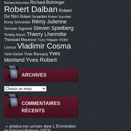
Richard Bohringer
Richard Anconina
Robert Dalban
Robert
De Niro
Robert Isnardon
Robert Sussfeld
Rémy Julienne
Romy Schneider
Steven Spielberg
Simone Signoret
Thierry Lhermitte
Tchéky Karyo
Théobald Meurisse
Victor
Ticky Holgado
Vladimir Cosma
Lanoux
Yves
Yves Barsacq
Yann Dedet
Montand
Yves Robert
ARCHIVES
COMMENTAIRES
RÉCENTS
antalya seo uzmanı
dans
L Emmerdeur
de Edouard Molinaro (1973)