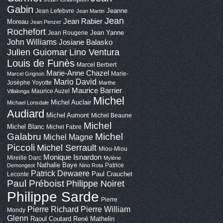
Gabin
Jeanne
Jean Lefebvre
Jean Martin
Jean
Jean Rabier
Moreau
Jean Penzer
Rochefort
Jean Yanne
Jean Rougerie
John Williams
Josiane Balasko
Lino Ventura
Julien Guiomar
Louis de Funès
Marcel Berbert
Marie-Anne Chazel
Marie-
Marcel Grignon
Mario David
Josèphe Yoyotte
Marthe
Maurice Barrier
Maurice Auzel
Villalonga
Michel
Michel Auclair
Michael Lonsdale
Audiard
Michel Aumont
Michel Beaune
Michel
Michel Blanc
Michel Fabre
Galabru
Michel
Michel Magne
Piccoli
Michel Serrault
Miou-Miou
Monique Isnardon
Mireille Darc
Mylène
Nathalie Baye
Patrice
Demongeot
Nino Rota
Patrick Dewaere
Paul Crauchet
Leconte
Paul Préboist
Philippe Noiret
Philippe Sarde
Pierre
Pierre Richard
Pierre William
Mondy
Glenn
Raoul Coutard
René Mathelin