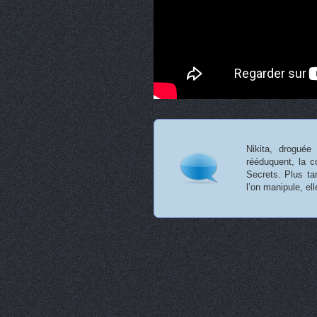
Nikita, droguée
rééduquent, la c
Secrets. Plus ta
l’on manipule, e