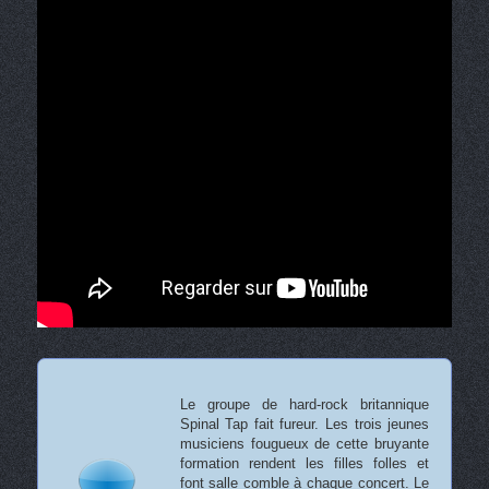
Le groupe de hard-rock britannique
Spinal Tap fait fureur. Les trois jeunes
musiciens fougueux de cette bruyante
formation rendent les filles folles et
font salle comble à chaque concert. Le