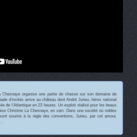
a Chesnaye organise une partie de chasse sur son domaine de
ade d’invités arrive au château dont André Jurieu, héros national
ée de l’Atlantique en 23 heures. Un exploit réalisé pour les beaux
ise Christine La Chesnaye, en vain. Dans une société où nobles
ont soumis à la règle des conventions, Jurieu, par cet amour,
u…