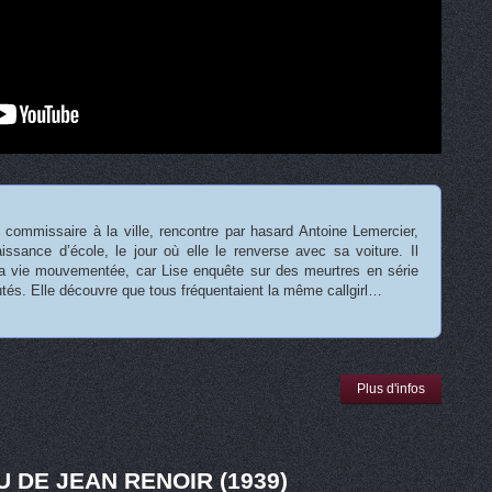
, commissaire à la ville, rencontre par hasard Antoine Lemercier,
aissance d’école, le jour où elle le renverse avec sa voiture. Il
a vie mouvementée, car Lise enquête sur des meurtres en série
utés. Elle découvre que tous fréquentaient la même callgirl…
Plus d'infos
U DE JEAN RENOIR (1939)