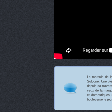
Le marquis de l
Sologne. Une pléi
depuis sa travers
yeux de la marqu
et domestiques s
bouleverse le je