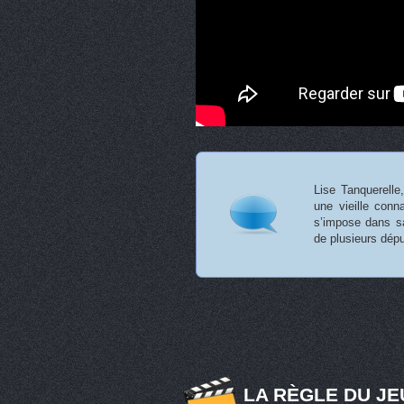
Lise Tanquerelle
une vieille conn
s’impose dans s
de plusieurs dép
LA RÈGLE DU JE