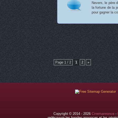
Nevers, le père d
la fortune de la 
pour gagner la 
Page 1 / 2
1
2
»
Copyright © 2014 - 2026
Cinemannonce
-
redécouvrir les bandes-annonces et les généri