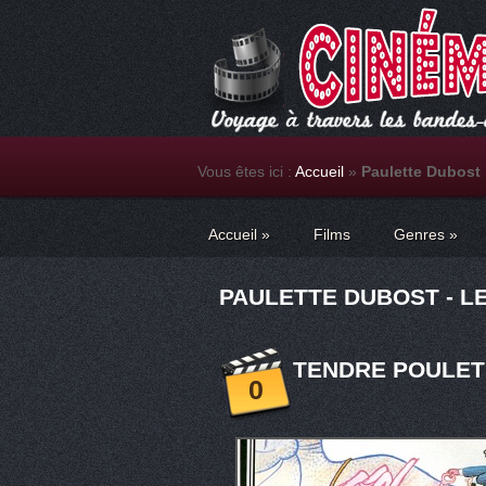
Vous êtes ici :
Accueil
»
Paulette Dubost
Accueil
»
Films
Genres
»
PAULETTE DUBOST - L
TENDRE POULET 
0