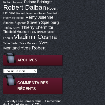
Richard Bohringer
Richard Anconina
Robert Dalban
Robert
De Niro
Robert Isnardon
Robert Sussfeld
Rémy Julienne
Romy Schneider
Steven Spielberg
Simone Signoret
Thierry Lhermitte
Tchéky Karyo
Théobald Meurisse
Victor
Ticky Holgado
Vladimir Cosma
Lanoux
Yves
Yves Barsacq
Yann Dedet
Montand
Yves Robert
ARCHIVES
COMMENTAIRES
RÉCENTS
antalya seo uzmanı
dans
L Emmerdeur
de Edouard Molinaro (1973)