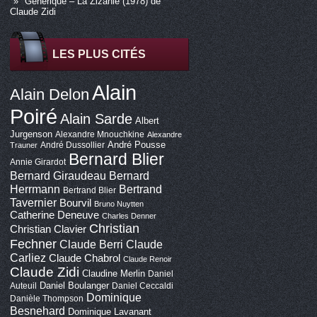
Générique – La Zizanie (1978) de
Claude Zidi
LES PLUS CITÉS
Alain
Alain Delon
Poiré
Alain Sarde
Albert
Jurgenson
Alexandre Mnouchkine
Alexandre
André Pousse
André Dussollier
Trauner
Bernard Blier
Annie Girardot
Bernard Giraudeau
Bernard
Bertrand
Herrmann
Bertrand Blier
Tavernier
Bourvil
Bruno Nuytten
Catherine Deneuve
Charles Denner
Christian
Christian Clavier
Fechner
Claude Berri
Claude
Carliez
Claude Chabrol
Claude Renoir
Claude Zidi
Claudine Merlin
Daniel
Daniel Boulanger
Auteuil
Daniel Ceccaldi
Dominique
Danièle Thompson
Besnehard
Dominique Lavanant