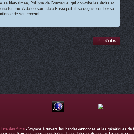
e sa bien-aimée, Philippe de Gonzague, qui convoite les droits et
jeune femme. Aidé de son fidèle Passepoil, il se déguise en bossu
confiance de son ennemi…
Plus d'infos
Liste des films
- Voyage à travers les bandes-annonces et les génériques de f
ques des films du cinéma ponctuées d'anecdotes et de petites histoires sur ce