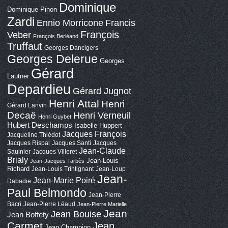
Dominique
Dominique Pinon
Zardi
Ennio Morricone
Francis
François
Veber
François Berléand
Truffaut
Georges Dancigers
Georges Delerue
Georges
Gérard
Lautner
Depardieu
Gérard Jugnot
Henri Attal
Henri
Gérard Lanvin
Decaë
Henri Verneuil
Henri Guybet
Hubert Deschamps
Isabelle Huppert
Jacques François
Jacqueline Thiédot
Jacques Rispal
Jacques Santi
Jacques
Jean-Claude
Saulnier
Jacques Villeret
Brialy
Jean-Louis
Jean-Jacques Tarbès
Richard
Jean-Louis Trintignant
Jean-Loup
Jean-
Jean-Marie Poiré
Dabadie
Paul Belmondo
Jean-Pierre
Bacri
Jean-Pierre Léaud
Jean-Pierre Marielle
Jean
Jean Bouise
Jean Boffety
Carmet
Jean
Jean Champion