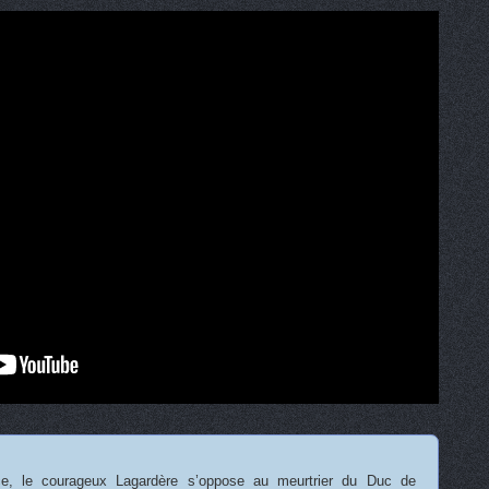
e, le courageux Lagardère s’oppose au meurtrier du Duc de