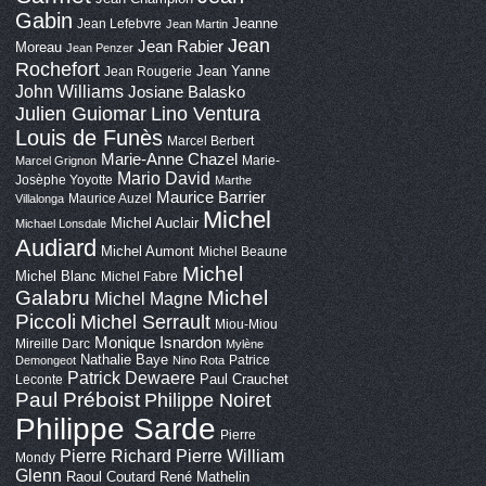
Gabin
Jeanne
Jean Lefebvre
Jean Martin
Jean
Jean Rabier
Moreau
Jean Penzer
Rochefort
Jean Yanne
Jean Rougerie
John Williams
Josiane Balasko
Lino Ventura
Julien Guiomar
Louis de Funès
Marcel Berbert
Marie-Anne Chazel
Marie-
Marcel Grignon
Mario David
Josèphe Yoyotte
Marthe
Maurice Barrier
Maurice Auzel
Villalonga
Michel
Michel Auclair
Michael Lonsdale
Audiard
Michel Aumont
Michel Beaune
Michel
Michel Blanc
Michel Fabre
Galabru
Michel
Michel Magne
Piccoli
Michel Serrault
Miou-Miou
Monique Isnardon
Mireille Darc
Mylène
Nathalie Baye
Patrice
Demongeot
Nino Rota
Patrick Dewaere
Paul Crauchet
Leconte
Paul Préboist
Philippe Noiret
Philippe Sarde
Pierre
Pierre Richard
Pierre William
Mondy
Glenn
Raoul Coutard
René Mathelin