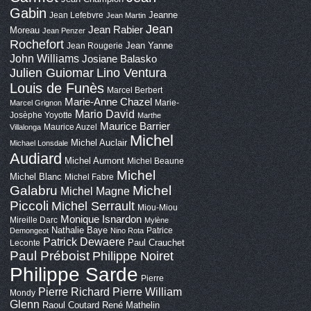
Gabin
Jeanne
Jean Lefebvre
Jean Martin
Jean
Jean Rabier
Moreau
Jean Penzer
Rochefort
Jean Yanne
Jean Rougerie
John Williams
Josiane Balasko
Lino Ventura
Julien Guiomar
Louis de Funès
Marcel Berbert
Marie-Anne Chazel
Marie-
Marcel Grignon
Mario David
Josèphe Yoyotte
Marthe
Maurice Barrier
Maurice Auzel
Villalonga
Michel
Michel Auclair
Michael Lonsdale
Audiard
Michel Aumont
Michel Beaune
Michel
Michel Blanc
Michel Fabre
Galabru
Michel
Michel Magne
Piccoli
Michel Serrault
Miou-Miou
Monique Isnardon
Mireille Darc
Mylène
Nathalie Baye
Patrice
Demongeot
Nino Rota
Patrick Dewaere
Paul Crauchet
Leconte
Paul Préboist
Philippe Noiret
Philippe Sarde
Pierre
Pierre Richard
Pierre William
Mondy
Glenn
Raoul Coutard
René Mathelin