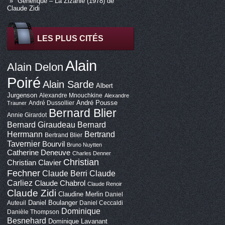
Générique – La Zizanie (1978) de
Claude Zidi
LES PLUS CITÉS
Alain
Alain Delon
Poiré
Alain Sarde
Albert
Jurgenson
Alexandre Mnouchkine
Alexandre
André Pousse
André Dussollier
Trauner
Bernard Blier
Annie Girardot
Bernard Giraudeau
Bernard
Bertrand
Herrmann
Bertrand Blier
Tavernier
Bourvil
Bruno Nuytten
Catherine Deneuve
Charles Denner
Christian
Christian Clavier
Fechner
Claude Berri
Claude
Carliez
Claude Chabrol
Claude Renoir
Claude Zidi
Claudine Merlin
Daniel
Daniel Boulanger
Auteuil
Daniel Ceccaldi
Dominique
Danièle Thompson
Besnehard
Dominique Lavanant