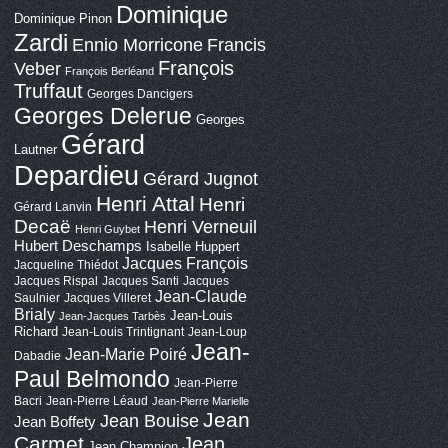
Dominique
Dominique Pinon
Zardi
Ennio Morricone
Francis
François
Veber
François Berléand
Truffaut
Georges Dancigers
Georges Delerue
Georges
Gérard
Lautner
Depardieu
Gérard Jugnot
Henri Attal
Henri
Gérard Lanvin
Decaë
Henri Verneuil
Henri Guybet
Hubert Deschamps
Isabelle Huppert
Jacques François
Jacqueline Thiédot
Jacques Rispal
Jacques Santi
Jacques
Jean-Claude
Saulnier
Jacques Villeret
Brialy
Jean-Louis
Jean-Jacques Tarbès
Richard
Jean-Louis Trintignant
Jean-Loup
Jean-
Jean-Marie Poiré
Dabadie
Paul Belmondo
Jean-Pierre
Bacri
Jean-Pierre Léaud
Jean-Pierre Marielle
Jean
Jean Bouise
Jean Boffety
Carmet
Jean
Jean Champion