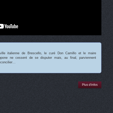
ville italienne de Brescello, le curé Don Camillo et le maire
pone ne cessent de se disputer mais, au final, parviennent
éconcilier…
Plus d'infos