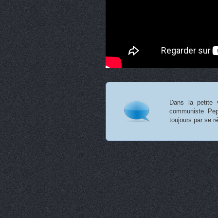
Dans la petite 
communiste Pep
toujours par se r