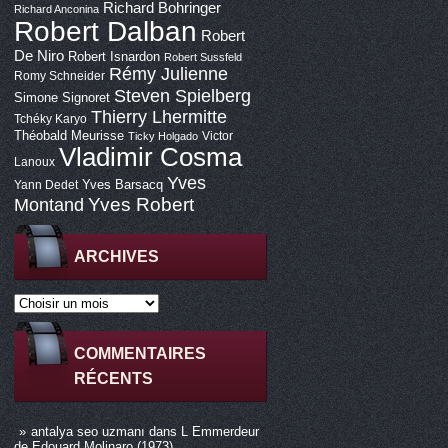
Richard Bohringer
Richard Anconina
Robert Dalban
Robert
De Niro
Robert Isnardon
Robert Sussfeld
Rémy Julienne
Romy Schneider
Steven Spielberg
Simone Signoret
Thierry Lhermitte
Tchéky Karyo
Théobald Meurisse
Victor
Ticky Holgado
Vladimir Cosma
Lanoux
Yves
Yves Barsacq
Yann Dedet
Montand
Yves Robert
ARCHIVES
COMMENTAIRES
RÉCENTS
antalya seo uzmanı
dans
L Emmerdeur
de Edouard Molinaro (1973)