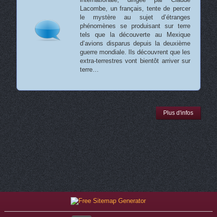
Lacombe, un français, tente de percer
le mystère au sujet d’étranges
phénomènes se produisant sur terre
tels que la découverte au Mexique
d’avions disparus depuis la deuxième
guerre mondiale. Ils découvrent que les
extra-terrestres vont bientôt arriver sur
terre…
Plus d'infos