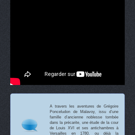
A travers les aventures de Grégoire
Ponceludon de Malavoy, issu d’une
famille d’ancienne noblesse tombée
dans la précarite, une étude de la cour
de Louis XVI et ses antichambres à
Versailles en 1780, ou déjà la