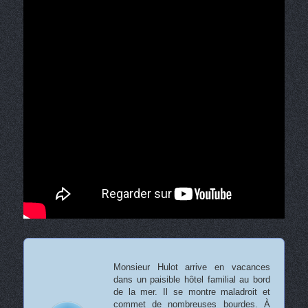
Monsieur Hulot arrive en vacances
dans un paisible hôtel familial au bord
de la mer. Il se montre maladroit et
commet de nombreuses bourdes. À