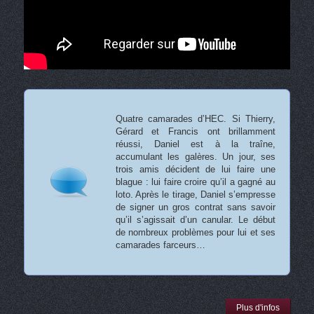
Quatre camarades d’HEC. Si Thierry,
Gérard et Francis ont brillamment
réussi, Daniel est à la traîne,
accumulant les galères. Un jour, ses
trois amis décident de lui faire une
blague : lui faire croire qu’il a gagné au
loto. Après le tirage, Daniel s’empresse
de signer un gros contrat sans savoir
qu’il s’agissait d’un canular. Le début
de nombreux problèmes pour lui et ses
camarades farceurs…
Plus d'infos