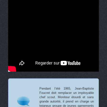
Pendant l’été 1965, Jean-Baptiste
Foucret doit remplacer un impitoyable
chef scout. Moniteur étourdi et sans
grande autorité, il prend en charge un
teigneux groupe de jeunes garnements