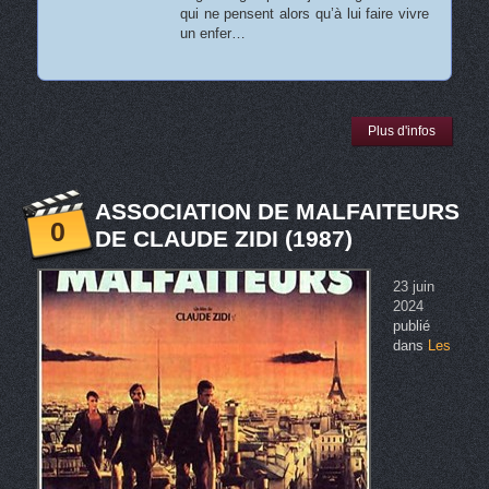
qui ne pensent alors qu’à lui faire vivre
un enfer…
Plus d'infos
ASSOCIATION DE MALFAITEURS
0
DE CLAUDE ZIDI (1987)
23 juin
2024
publié
dans
Les