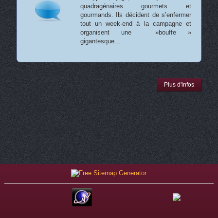
quadragénaires gourmets et
gourmands. Ils décident de s’enfermer
tout un week-end à la campagne et
organisent une »bouffe »
gigantesque…
Plus d'infos