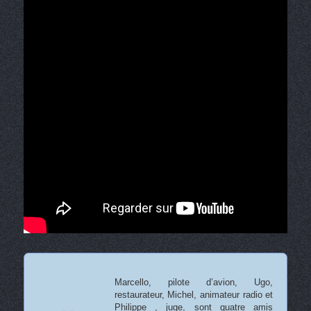
Marcello, pilote d’avion, Ugo,
restaurateur, Michel, animateur radio et
Philippe , juge, sont quatre amis