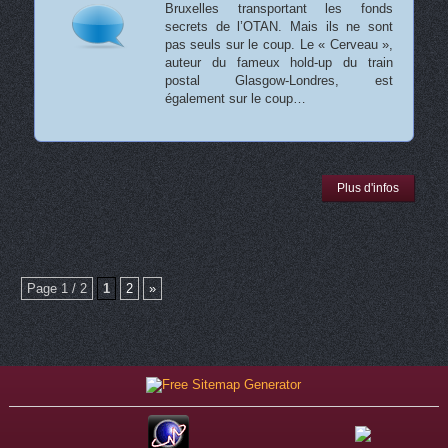
Bruxelles transportant les fonds
secrets de l’OTAN. Mais ils ne sont
pas seuls sur le coup. Le « Cerveau »,
auteur du fameux hold-up du train
postal Glasgow-Londres, est
également sur le coup…
Plus d'infos
Page 1 / 2
1
2
»