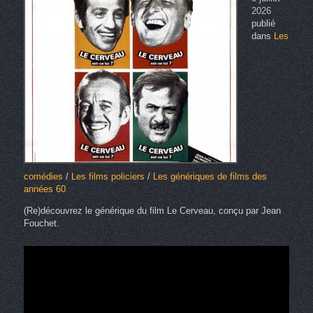
2026
publié
dans
Les
comédies
/
Les films policiers
/
Les génériques de films des
années 60
(Re)découvrez le générique du film Le Cerveau, conçu par Jean
Fouchet.