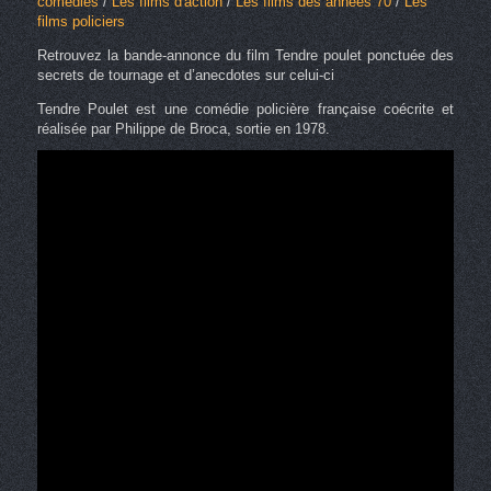
comédies
/
Les films d'action
/
Les films des années 70
/
Les
films policiers
Retrouvez la bande-annonce du film Tendre poulet ponctuée des
secrets de tournage et d’anecdotes sur celui-ci
Tendre Poulet est une comédie policière française coécrite et
réalisée par Philippe de Broca, sortie en 1978.