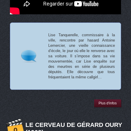
Lise Tanquerelle, commissaire à la
ville, rencontre par hasard Antoine
Lemercier, une vieille connaissance
d’école, le jour où elle le renverse avec
sa voiture. Il s’impose dans sa vie
mouvementée, car Lise enquête sur
des meurtres en série de plusieurs
députés. Elle découvre que tous
fréquentaient la même callgirl…
Plus d'infos
LE CERVEAU DE GÉRARD OURY
0