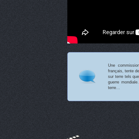
Une commission 
français, tente 
sur terre tels q
guerre mondiale.
terre…