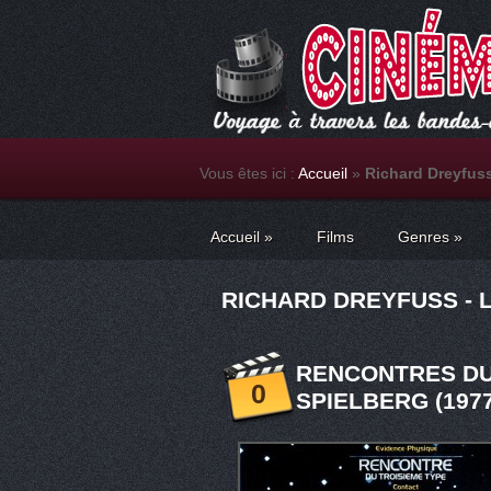
Vous êtes ici :
Accueil
»
Richard Dreyfus
Accueil
»
Films
Genres
»
RICHARD DREYFUSS - 
RENCONTRES DU
0
SPIELBERG (1977