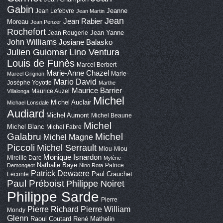
Gabin
Jeanne
Jean Lefebvre
Jean Martin
Jean
Jean Rabier
Moreau
Jean Penzer
Rochefort
Jean Yanne
Jean Rougerie
John Williams
Josiane Balasko
Lino Ventura
Julien Guiomar
Louis de Funès
Marcel Berbert
Marie-Anne Chazel
Marie-
Marcel Grignon
Mario David
Josèphe Yoyotte
Marthe
Maurice Barrier
Maurice Auzel
Villalonga
Michel
Michel Auclair
Michael Lonsdale
Audiard
Michel Aumont
Michel Beaune
Michel
Michel Blanc
Michel Fabre
Galabru
Michel
Michel Magne
Piccoli
Michel Serrault
Miou-Miou
Monique Isnardon
Mireille Darc
Mylène
Nathalie Baye
Patrice
Demongeot
Nino Rota
Patrick Dewaere
Paul Crauchet
Leconte
Paul Préboist
Philippe Noiret
Philippe Sarde
Pierre
Pierre Richard
Pierre William
Mondy
Glenn
Raoul Coutard
René Mathelin