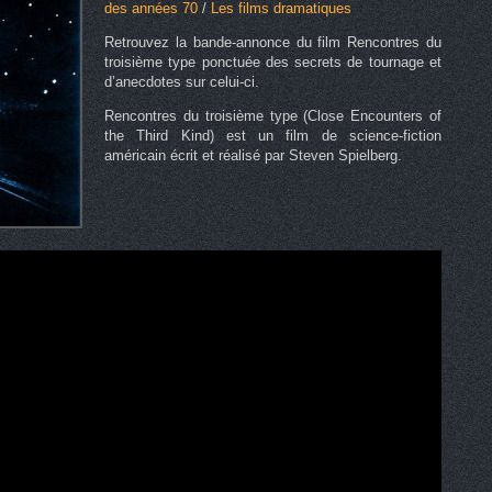
des années 70
/
Les films dramatiques
Retrouvez la bande-annonce du film Rencontres du
troisième type ponctuée des secrets de tournage et
d’anecdotes sur celui-ci.
Rencontres du troisième type (Close Encounters of
the Third Kind) est un film de science-fiction
américain écrit et réalisé par Steven Spielberg.