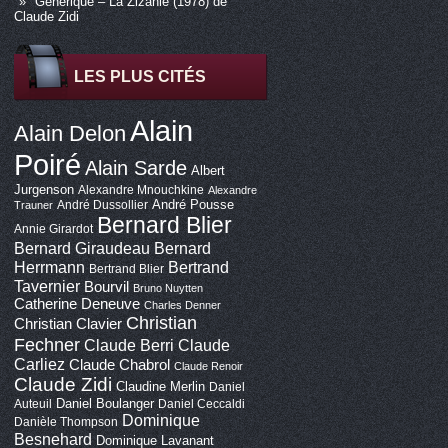
Générique – La Zizanie (1978) de
Claude Zidi
LES PLUS CITÉS
Alain
Alain Delon
Poiré
Alain Sarde
Albert
Jurgenson
Alexandre Mnouchkine
Alexandre
André Pousse
André Dussollier
Trauner
Bernard Blier
Annie Girardot
Bernard Giraudeau
Bernard
Bertrand
Herrmann
Bertrand Blier
Tavernier
Bourvil
Bruno Nuytten
Catherine Deneuve
Charles Denner
Christian
Christian Clavier
Fechner
Claude Berri
Claude
Carliez
Claude Chabrol
Claude Renoir
Claude Zidi
Claudine Merlin
Daniel
Daniel Boulanger
Auteuil
Daniel Ceccaldi
Dominique
Danièle Thompson
Besnehard
Dominique Lavanant