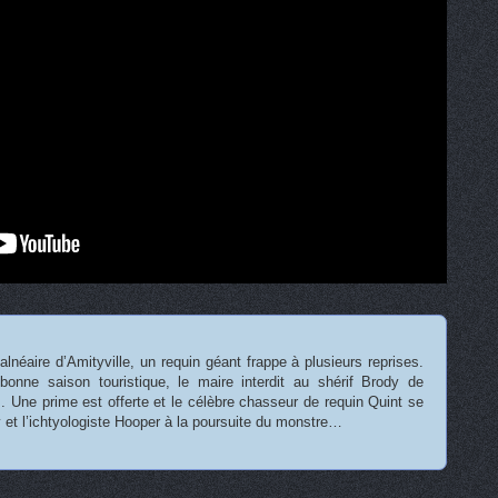
alnéaire d’Amityville, un requin géant frappe à plusieurs reprises.
onne saison touristique, le maire interdit au shérif Brody de
. Une prime est offerte et le célèbre chasseur de requin Quint se
 et l’ichtyologiste Hooper à la poursuite du monstre…