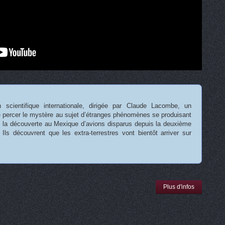
scientifique internationale, dirigée par Claude Lacombe, un
de percer le mystère au sujet d’étranges phénomènes se produisant
ue la découverte au Mexique d’avions disparus depuis la deuxième
 Ils découvrent que les extra-terrestres vont bientôt arriver sur
Plus d'infos