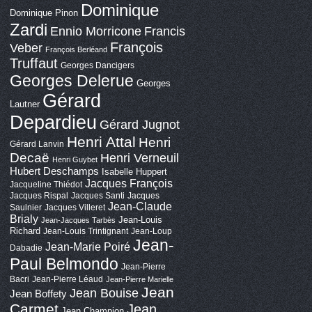
Dominique
Dominique Pinon
Zardi
Ennio Morricone
Francis
François
Veber
François Berléand
Truffaut
Georges Dancigers
Georges Delerue
Georges
Gérard
Lautner
Depardieu
Gérard Jugnot
Henri Attal
Henri
Gérard Lanvin
Decaë
Henri Verneuil
Henri Guybet
Hubert Deschamps
Isabelle Huppert
Jacques François
Jacqueline Thiédot
Jacques Rispal
Jacques Santi
Jacques
Jean-Claude
Saulnier
Jacques Villeret
Brialy
Jean-Louis
Jean-Jacques Tarbès
Richard
Jean-Louis Trintignant
Jean-Loup
Jean-
Jean-Marie Poiré
Dabadie
Paul Belmondo
Jean-Pierre
Bacri
Jean-Pierre Léaud
Jean-Pierre Marielle
Jean
Jean Bouise
Jean Boffety
Carmet
Jean
Jean Champion