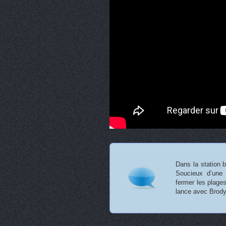
Dans la station b
Soucieux d’une b
fermer les plages
lance avec Brody