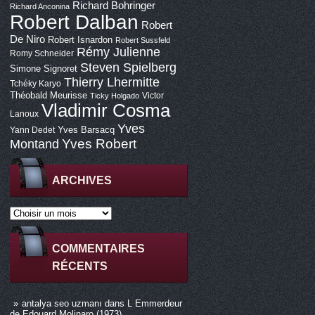
Richard Bohringer
Richard Anconina
Robert Dalban
Robert
De Niro
Robert Isnardon
Robert Sussfeld
Rémy Julienne
Romy Schneider
Steven Spielberg
Simone Signoret
Thierry Lhermitte
Tchéky Karyo
Théobald Meurisse
Victor
Ticky Holgado
Vladimir Cosma
Lanoux
Yves
Yves Barsacq
Yann Dedet
Montand
Yves Robert
ARCHIVES
COMMENTAIRES
RÉCENTS
antalya seo uzmanı
dans
L Emmerdeur
de Edouard Molinaro (1973)