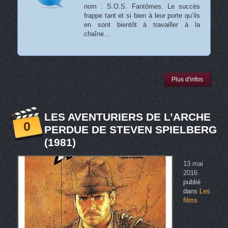
nom : S.O.S. Fantômes. Le succès
frappe tant et si bien à leur porte qu’ils
en sont bientôt à travailler à la
chaîne…
Plus d'infos
LES AVENTURIERS DE L’ARCHE
0
PERDUE DE STEVEN SPIELBERG
(1981)
13 mai
2016
publié
dans
Les
films