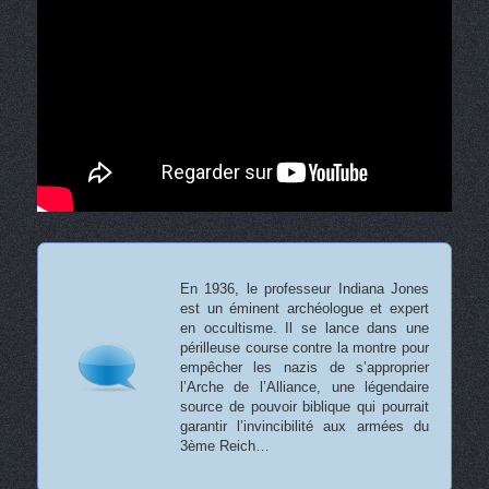
En 1936, le professeur Indiana Jones
est un éminent archéologue et expert
en occultisme. Il se lance dans une
périlleuse course contre la montre pour
empêcher les nazis de s’approprier
l’Arche de l’Alliance, une légendaire
source de pouvoir biblique qui pourrait
garantir l’invincibilité aux armées du
3ème Reich…