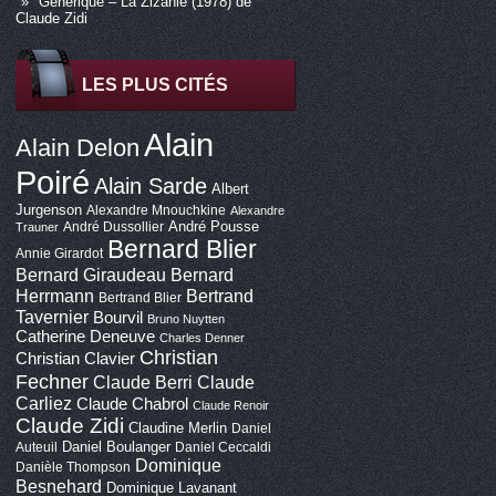
Générique – La Zizanie (1978) de
Claude Zidi
LES PLUS CITÉS
Alain
Alain Delon
Poiré
Alain Sarde
Albert
Jurgenson
Alexandre Mnouchkine
Alexandre
André Pousse
André Dussollier
Trauner
Bernard Blier
Annie Girardot
Bernard Giraudeau
Bernard
Bertrand
Herrmann
Bertrand Blier
Tavernier
Bourvil
Bruno Nuytten
Catherine Deneuve
Charles Denner
Christian
Christian Clavier
Fechner
Claude Berri
Claude
Carliez
Claude Chabrol
Claude Renoir
Claude Zidi
Claudine Merlin
Daniel
Daniel Boulanger
Auteuil
Daniel Ceccaldi
Dominique
Danièle Thompson
Besnehard
Dominique Lavanant