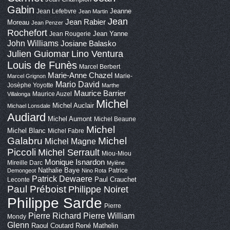
Gabin
Jeanne
Jean Lefebvre
Jean Martin
Jean
Jean Rabier
Moreau
Jean Penzer
Rochefort
Jean Yanne
Jean Rougerie
John Williams
Josiane Balasko
Lino Ventura
Julien Guiomar
Louis de Funès
Marcel Berbert
Marie-Anne Chazel
Marie-
Marcel Grignon
Mario David
Josèphe Yoyotte
Marthe
Maurice Barrier
Maurice Auzel
Villalonga
Michel
Michel Auclair
Michael Lonsdale
Audiard
Michel Aumont
Michel Beaune
Michel
Michel Blanc
Michel Fabre
Galabru
Michel
Michel Magne
Piccoli
Michel Serrault
Miou-Miou
Monique Isnardon
Mireille Darc
Mylène
Nathalie Baye
Patrice
Demongeot
Nino Rota
Patrick Dewaere
Paul Crauchet
Leconte
Paul Préboist
Philippe Noiret
Philippe Sarde
Pierre
Pierre Richard
Pierre William
Mondy
Glenn
Raoul Coutard
René Mathelin