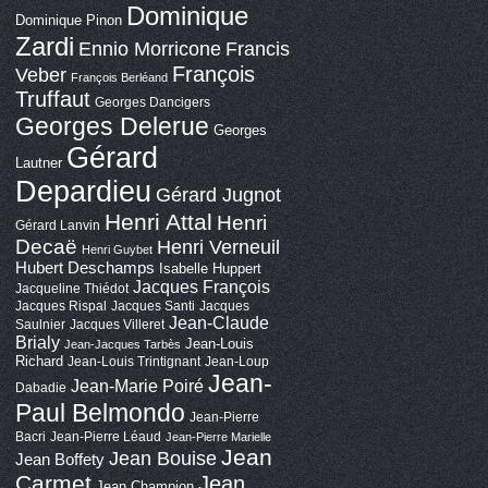
Dominique
Dominique Pinon
Zardi
Ennio Morricone
Francis
François
Veber
François Berléand
Truffaut
Georges Dancigers
Georges Delerue
Georges
Gérard
Lautner
Depardieu
Gérard Jugnot
Henri Attal
Henri
Gérard Lanvin
Decaë
Henri Verneuil
Henri Guybet
Hubert Deschamps
Isabelle Huppert
Jacques François
Jacqueline Thiédot
Jacques Rispal
Jacques Santi
Jacques
Jean-Claude
Saulnier
Jacques Villeret
Brialy
Jean-Louis
Jean-Jacques Tarbès
Richard
Jean-Louis Trintignant
Jean-Loup
Jean-
Jean-Marie Poiré
Dabadie
Paul Belmondo
Jean-Pierre
Bacri
Jean-Pierre Léaud
Jean-Pierre Marielle
Jean
Jean Bouise
Jean Boffety
Carmet
Jean
Jean Champion