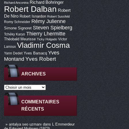
Richard Bohringer
Richard Anconina
Robert Dalban
Robert
De Niro
Robert Isnardon
Robert Sussfeld
Rémy Julienne
Romy Schneider
Steven Spielberg
Simone Signoret
Thierry Lhermitte
Tchéky Karyo
Théobald Meurisse
Victor
Ticky Holgado
Vladimir Cosma
Lanoux
Yves
Yves Barsacq
Yann Dedet
Montand
Yves Robert
ARCHIVES
COMMENTAIRES
RÉCENTS
antalya seo uzmanı
dans
L Emmerdeur
de Edouard Molinaro (1973)