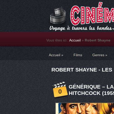
Vous êtes ici :
Accueil
»
Robert Shayne
Accueil
»
Films
Genres
»
ROBERT SHAYNE - LES
GÉNÉRIQUE – L
0
HITCHCOCK (195