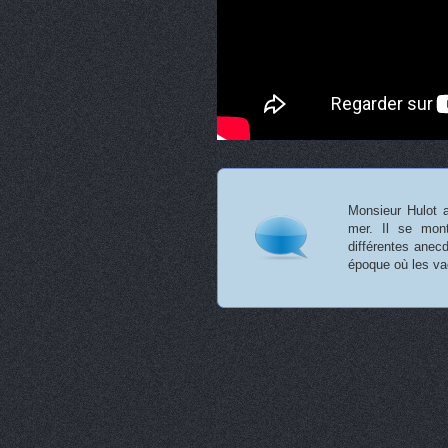
Monsieur Hulot a
mer. Il se mon
différentes anec
époque où les va