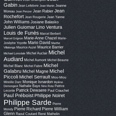
Gabin
Jeanne
Jean Lefebvre
Jean Martin
Jean
Jean Rabier
Moreau
Jean Penzer
Rochefort
Jean Yanne
Jean Rougerie
John Williams
Josiane Balasko
Lino Ventura
Julien Guiomar
Louis de Funès
Marcel Berbert
Marie-Anne Chazel
Marie-
Marcel Grignon
Mario David
Josèphe Yoyotte
Marthe
Maurice Barrier
Maurice Auzel
Villalonga
Michel
Michel Auclair
Michael Lonsdale
Audiard
Michel Aumont
Michel Beaune
Michel
Michel Blanc
Michel Fabre
Galabru
Michel
Michel Magne
Piccoli
Michel Serrault
Miou-Miou
Monique Isnardon
Mireille Darc
Mylène
Nathalie Baye
Patrice
Demongeot
Nino Rota
Patrick Dewaere
Paul Crauchet
Leconte
Paul Préboist
Philippe Noiret
Philippe Sarde
Pierre
Pierre Richard
Pierre William
Mondy
Glenn
Raoul Coutard
René Mathelin