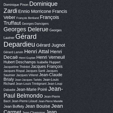
Dominique
Dominique Pinon
Zardi
Ennio Morricone
Francis
François
Veber
François Berléand
Truffaut
Georges Dancigers
Georges Delerue
Georges
Gérard
Lautner
Depardieu
Gérard Jugnot
Henri Attal
Henri
Gérard Lanvin
Decaë
Henri Verneuil
Henri Guybet
Hubert Deschamps
Isabelle Huppert
Jacques François
Jacqueline Thiédot
Jacques Rispal
Jacques Santi
Jacques
Jean-Claude
Saulnier
Jacques Villeret
Brialy
Jean-Louis
Jean-Jacques Tarbès
Richard
Jean-Louis Trintignant
Jean-Loup
Jean-
Jean-Marie Poiré
Dabadie
Paul Belmondo
Jean-Pierre
Bacri
Jean-Pierre Léaud
Jean-Pierre Marielle
Jean
Jean Bouise
Jean Boffety
Carmet
Jean
Jean Champion