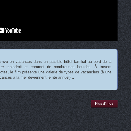
rrive en vacances dans un paisible hôtel familial au bord de la
tre maladroit et commet de nombreuses bourdes. À travers
dotes, le film présente une galerie de types de vacanciers (à une
cances à la mer deviennent le rite annuel)…
Plus d'infos