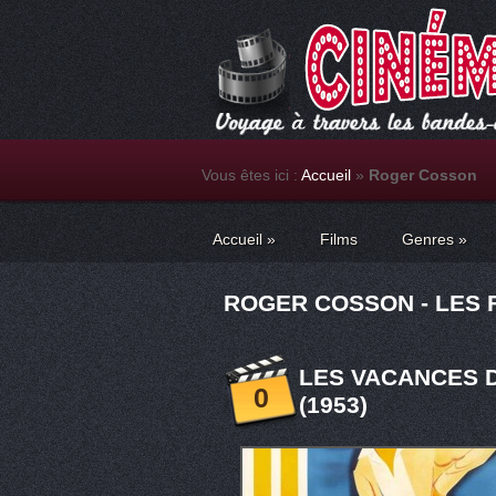
Vous êtes ici :
Accueil
»
Roger Cosson
Accueil
»
Films
Genres
»
ROGER COSSON - LES 
LES VACANCES 
0
(1953)