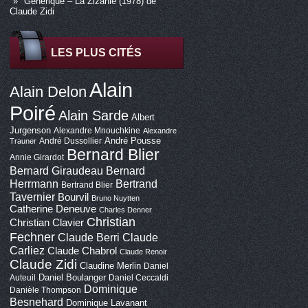
Générique – La Zizanie (1978) de
Claude Zidi
LES PLUS CITÉS
Alain
Alain Delon
Poiré
Alain Sarde
Albert
Jurgenson
Alexandre Mnouchkine
Alexandre
André Pousse
André Dussollier
Trauner
Bernard Blier
Annie Girardot
Bernard Giraudeau
Bernard
Bertrand
Herrmann
Bertrand Blier
Tavernier
Bourvil
Bruno Nuytten
Catherine Deneuve
Charles Denner
Christian
Christian Clavier
Fechner
Claude Berri
Claude
Carliez
Claude Chabrol
Claude Renoir
Claude Zidi
Claudine Merlin
Daniel
Daniel Boulanger
Auteuil
Daniel Ceccaldi
Dominique
Danièle Thompson
Besnehard
Dominique Lavanant