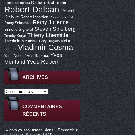
Richard Bohringer
Richard Anconina
Robert Dalban
Robert
De Niro
Robert Isnardon
Robert Sussfeld
Rémy Julienne
Romy Schneider
Steven Spielberg
Simone Signoret
Thierry Lhermitte
Tchéky Karyo
Théobald Meurisse
Victor
Ticky Holgado
Vladimir Cosma
Lanoux
Yves
Yves Barsacq
Yann Dedet
Montand
Yves Robert
ARCHIVES
COMMENTAIRES
RÉCENTS
antalya seo uzmanı
dans
L Emmerdeur
de Edouard Molinaro (1973)