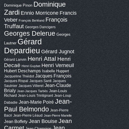
Dominique
Dominique Pinon
Zardi
Ennio Morricone
Francis
François
Veber
François Berléand
Truffaut
Georges Dancigers
Georges Delerue
Georges
Gérard
Lautner
Depardieu
Gérard Jugnot
Henri Attal
Henri
Gérard Lanvin
Decaë
Henri Verneuil
Henri Guybet
Hubert Deschamps
Isabelle Huppert
Jacques François
Jacqueline Thiédot
Jacques Rispal
Jacques Santi
Jacques
Jean-Claude
Saulnier
Jacques Villeret
Brialy
Jean-Louis
Jean-Jacques Tarbès
Richard
Jean-Louis Trintignant
Jean-Loup
Jean-
Jean-Marie Poiré
Dabadie
Paul Belmondo
Jean-Pierre
Bacri
Jean-Pierre Léaud
Jean-Pierre Marielle
Jean
Jean Bouise
Jean Boffety
Carmet
Jean
Jean Champion