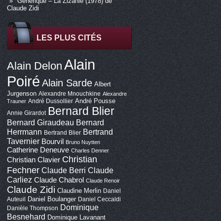
Générique – La Zizanie (1978) de
Claude Zidi
LES PLUS CITÉS
Alain
Alain Delon
Poiré
Alain Sarde
Albert
Jurgenson
Alexandre Mnouchkine
Alexandre
André Pousse
André Dussollier
Trauner
Bernard Blier
Annie Girardot
Bernard Giraudeau
Bernard
Bertrand
Herrmann
Bertrand Blier
Tavernier
Bourvil
Bruno Nuytten
Catherine Deneuve
Charles Denner
Christian
Christian Clavier
Fechner
Claude Berri
Claude
Carliez
Claude Chabrol
Claude Renoir
Claude Zidi
Claudine Merlin
Daniel
Daniel Boulanger
Auteuil
Daniel Ceccaldi
Dominique
Danièle Thompson
Besnehard
Dominique Lavanant