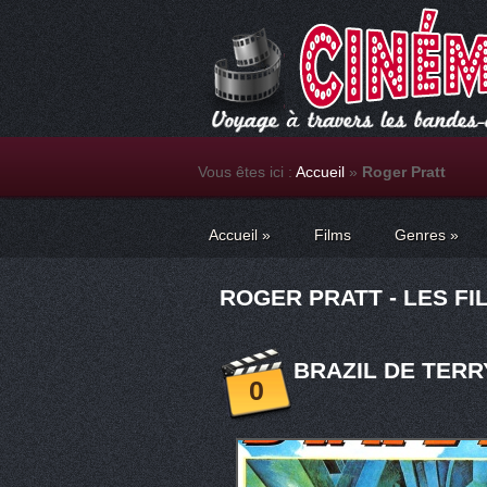
Vous êtes ici :
Accueil
»
Roger Pratt
Accueil
»
Films
Genres
»
ROGER PRATT - LES FI
BRAZIL DE TERRY
0